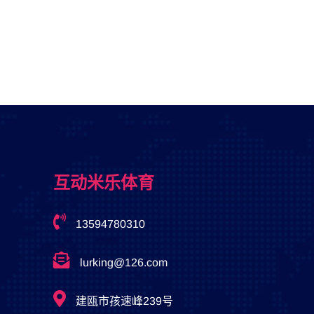
互动米乐体育
13594780310
lurking@126.com
建瓯市孩速峰239号