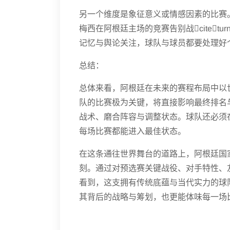
另一个维度是象征意义或情感因素的比赛
梅西在阿根廷主场的竞赛告别战citeturn0
记忆与舆论关注，球队与球员都要处理好
总结：
总体来看，阿根廷在未来的赛程布局中以
队的比赛极为关键，将直接影响最终排名
战术、磨合阵容与调整状态。球队还必须
每场比赛都能进入最佳状态。
在这条通往世界舞台的道路上，阿根廷国
刻。通过对预选赛关键战役、对手特性、
看到，这支拥有传统底蕴与当代实力的球
其背后的战略与筹划，也更能体味每一场