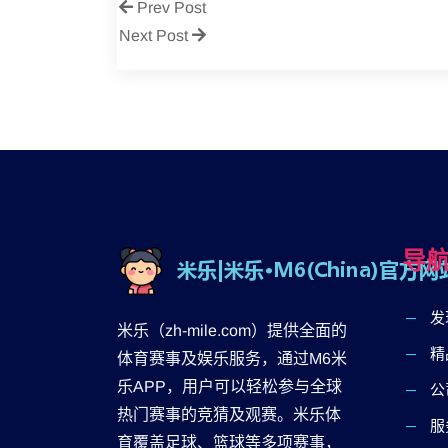
Prev Post
Next Post
导
发
米乐（zh-mile.com）提供全面的
精
体育赛事及娱乐服务，通过M6米
乐APP，用户可以轻松参与全球
公
热门赛事的竞猜及观赛。米乐体
服
育覆盖足球、篮球等多项赛事，