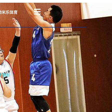
动米乐体育
手解析