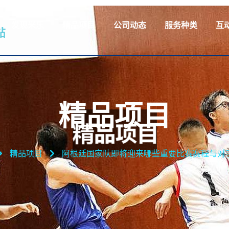
发现米乐
精品项目
公司动态
服务种类
互
精品项目
精品项目
阿根廷国家队即将迎来哪些重要比赛赛程与对