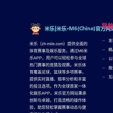
导
发
米乐（zh-mile.com）提供全面的
精
体育赛事及娱乐服务，通过M6米
乐APP，用户可以轻松参与全球
公
热门赛事的竞猜及观赛。米乐体
服
育覆盖足球、篮球等多项赛事，
互
提供实时直播、赔率分析和丰富
的投注选项。作为全球首家一体
化娱乐APP，米乐官方网站秉承
创新与卓越，打造流畅的操作体
验，助您轻松掌握赛事动态与健