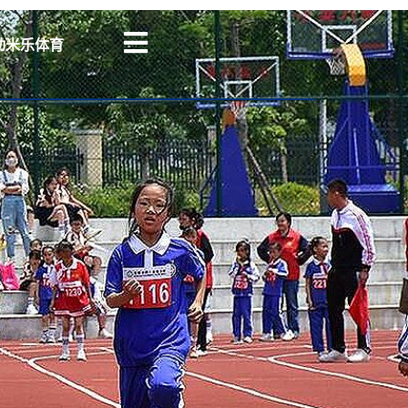
动米乐体育