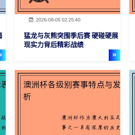
2026-08-05 02:25:40
揭
猛龙与灰熊突围季后赛 硬碰硬展
现实力背后精彩战绩