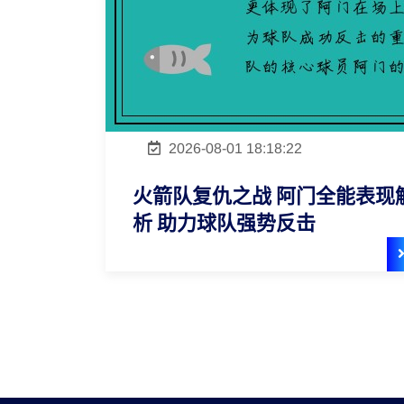
2026-08-01 18:18:22
火箭队复仇之战 阿门全能表现
析 助力球队强势反击