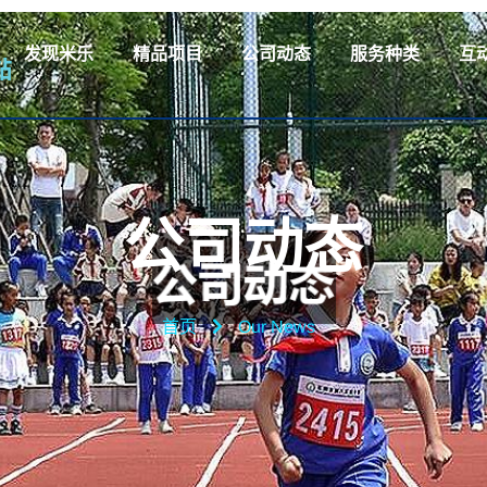
发现米乐
精品项目
公司动态
服务种类
互
公司动态
首页
Our News