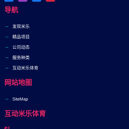
导航
发现米乐
精品项目
公司动态
服务种类
互动米乐体育
网站地图
SiteMap
互动米乐体育