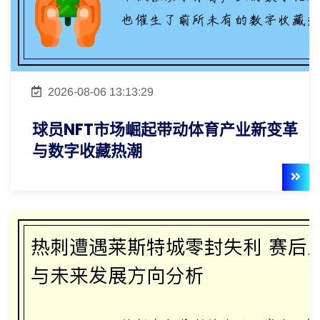
2026-08-06 13:13:29
球员NFT市场崛起带动体育产业新变革
与数字收藏热潮