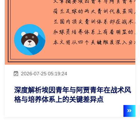
2026-07-25 05:19:24
深度解析埃因青年与阿贾青年在战术风
格与培养体系上的关键差异点