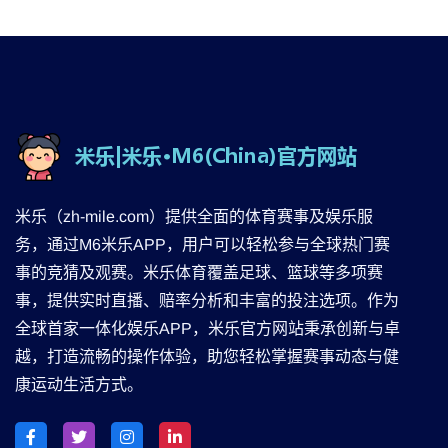
米乐（zh-mile.com）提供全面的体育赛事及娱乐服
务，通过M6米乐APP，用户可以轻松参与全球热门赛
事的竞猜及观赛。米乐体育覆盖足球、篮球等多项赛
事，提供实时直播、赔率分析和丰富的投注选项。作为
全球首家一体化娱乐APP，米乐官方网站秉承创新与卓
越，打造流畅的操作体验，助您轻松掌握赛事动态与健
康运动生活方式。