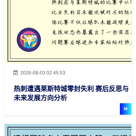
2026-08-03 02:45:53
热刺遭遇莱斯特城零封失利 赛后反思与
未来发展方向分析