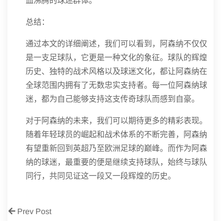
血沸腾的球迷群体。
总结：
通过本文的详细阐述，我们可以看到，阿森纳不仅仅
是一支足球队，它更是一种文化的象征。球队的辉煌
历史、独特的战术风格以及球迷文化，都让阿森纳在
全球范围内拥有了无数忠实支持者。每一位阿森纳球
迷，都为自己能够支持这支传奇球队而感到自豪。
对于阿森纳的未来，我们可以期待更多的精彩表现。
随着年轻球员的崛起和战术体系的不断完善，阿森纳
有望重新回到英超乃至欧洲足球的巅峰。而作为阿森
纳的球迷，最重要的便是继续支持球队，始终与球队
同行，共同见证这一段又一段辉煌的历史。
Prev Post