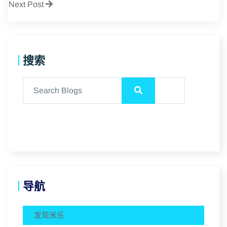
Next Post
搜索
导航
发现米乐