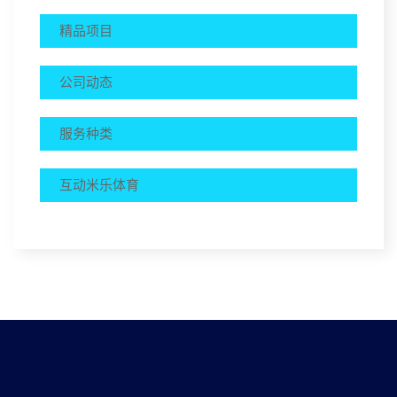
精品项目
公司动态
服务种类
互动米乐体育