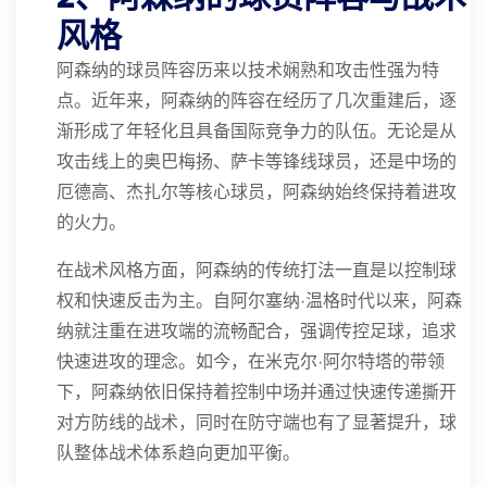
风格
阿森纳的球员阵容历来以技术娴熟和攻击性强为特
点。近年来，阿森纳的阵容在经历了几次重建后，逐
渐形成了年轻化且具备国际竞争力的队伍。无论是从
攻击线上的奥巴梅扬、萨卡等锋线球员，还是中场的
厄德高、杰扎尔等核心球员，阿森纳始终保持着进攻
的火力。
在战术风格方面，阿森纳的传统打法一直是以控制球
权和快速反击为主。自阿尔塞纳·温格时代以来，阿森
纳就注重在进攻端的流畅配合，强调传控足球，追求
快速进攻的理念。如今，在米克尔·阿尔特塔的带领
下，阿森纳依旧保持着控制中场并通过快速传递撕开
对方防线的战术，同时在防守端也有了显著提升，球
队整体战术体系趋向更加平衡。