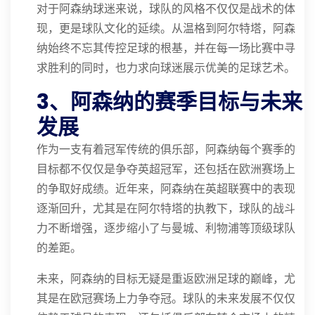
对于阿森纳球迷来说，球队的风格不仅仅是战术的体
现，更是球队文化的延续。从温格到阿尔特塔，阿森
纳始终不忘其传控足球的根基，并在每一场比赛中寻
求胜利的同时，也力求向球迷展示优美的足球艺术。
3、阿森纳的赛季目标与未来
发展
作为一支有着冠军传统的俱乐部，阿森纳每个赛季的
目标都不仅仅是争夺英超冠军，还包括在欧洲赛场上
的争取好成绩。近年来，阿森纳在英超联赛中的表现
逐渐回升，尤其是在阿尔特塔的执教下，球队的战斗
力不断增强，逐步缩小了与曼城、利物浦等顶级球队
的差距。
未来，阿森纳的目标无疑是重返欧洲足球的巅峰，尤
其是在欧冠赛场上力争夺冠。球队的未来发展不仅仅