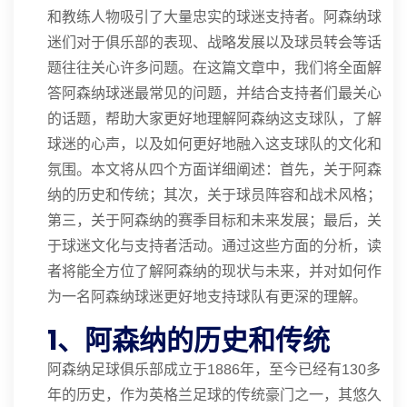
和教练人物吸引了大量忠实的球迷支持者。阿森纳球
迷们对于俱乐部的表现、战略发展以及球员转会等话
题往往关心许多问题。在这篇文章中，我们将全面解
答阿森纳球迷最常见的问题，并结合支持者们最关心
的话题，帮助大家更好地理解阿森纳这支球队，了解
球迷的心声，以及如何更好地融入这支球队的文化和
氛围。本文将从四个方面详细阐述：首先，关于阿森
纳的历史和传统；其次，关于球员阵容和战术风格；
第三，关于阿森纳的赛季目标和未来发展；最后，关
于球迷文化与支持者活动。通过这些方面的分析，读
者将能全方位了解阿森纳的现状与未来，并对如何作
为一名阿森纳球迷更好地支持球队有更深的理解。
1、阿森纳的历史和传统
阿森纳足球俱乐部成立于1886年，至今已经有130多
年的历史，作为英格兰足球的传统豪门之一，其悠久