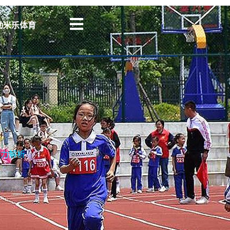
动米乐体育
潜力解析