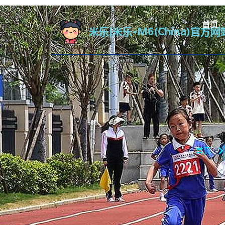
首页
首页