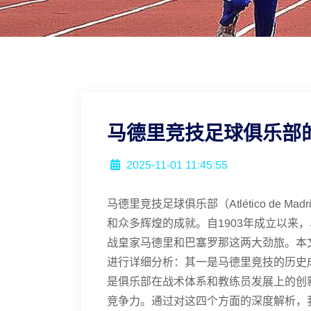
马德里竞技足球俱乐部
2025-11-01 11:45:55
马德里竞技足球俱乐部（Atlético de
和众多辉煌的成就。自1903年成立以来
战皇家马德里和巴塞罗那这两大劲旅。本
进行详细分析：其一是马德里竞技的历史
是俱乐部在战术体系和教练员发展上的创
竞争力。通过对这四个方面的深度解析，