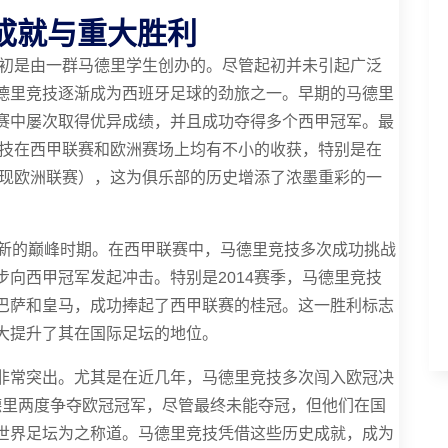
成就与重大胜利
最初是由一群马德里学生创办的。尽管起初并未引起广泛
德里竞技逐渐成为西班牙足球的劲旅之一。早期的马德里
赛中屡次取得优异成绩，并且成功夺得多个西甲冠军。最
竞技在西甲联赛和欧洲赛场上均有不小的收获，特别是在
（现欧洲联赛），这为俱乐部的历史增添了浓墨重彩的一
全新的巅峰时期。在西甲联赛中，马德里竞技多次成功挑战
向西甲冠军发起冲击。特别是2014赛季，马德里竞技
巴萨和皇马，成功捧起了西甲联赛的桂冠。这一胜利标志
大提升了其在国际足坛的地位。
非常突出。尤其是在近几年，马德里竞技多次闯入欧冠决
家马德里两度争夺欧冠冠军，尽管最终未能夺冠，但他们在国
世界足坛为之称道。马德里竞技凭借这些历史成就，成为