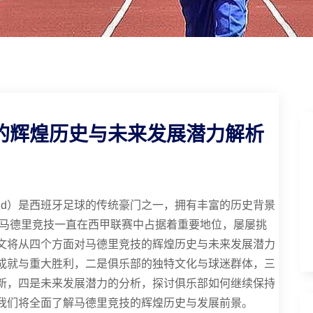
的辉煌历史与未来发展潜力解析
 Madrid）是西班牙足球的传统豪门之一，拥有丰富的历史背景
，马德里竞技一直在西甲联赛中占据着重要地位，屡屡挑
文将从四个方面对马德里竞技的辉煌历史与未来发展潜力
成就与重大胜利，二是俱乐部的独特文化与球迷群体，三
新，四是未来发展潜力的分析，探讨俱乐部如何继续保持
我们将全面了解马德里竞技的辉煌历史与发展前景。