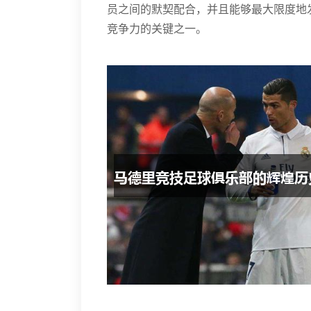
员之间的默契配合，并且能够最大限度地
竞争力的关键之一。