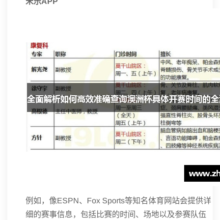
米乐APP
例如，像ESPN、Fox Sports等知名体育网站会提供详
细的赛事信息，包括比赛的时间、场地以及参赛队伍