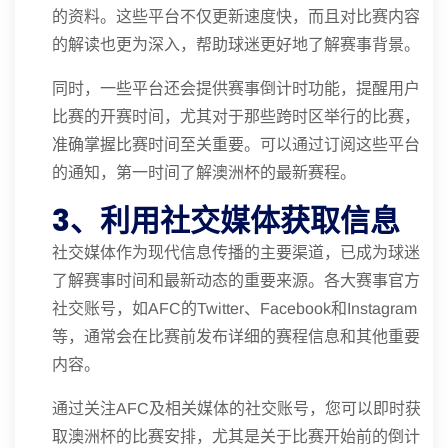
的资料。这些平台不仅更新速度快，而且对比赛内容
的解读也更为深入，帮助球迷更好地了解赛事背景。
同时，一些平台还会提供赛事倒计时功能，提醒用户
比赛的开赛时间，尤其对于那些跨时区举行的比赛，
准确掌握比赛时间至关重要。可以通过订阅这些平台
的通知，第一时间了解澳洲杯的最新赛程。
3、利用社交媒体获取信息
社交媒体作为现代信息传播的主要渠道，已成为球迷
了解赛事时间和最新动态的重要来源。各大赛事官方
社交账号，如AFC的Twitter、Facebook和Instagram
等，通常会在比赛前发布详细的赛程信息和其他重要
内容。
通过关注AFC及相关媒体的社交账号，您可以即时获
取澳洲杯的比赛安排，尤其是关于比赛开始前的倒计