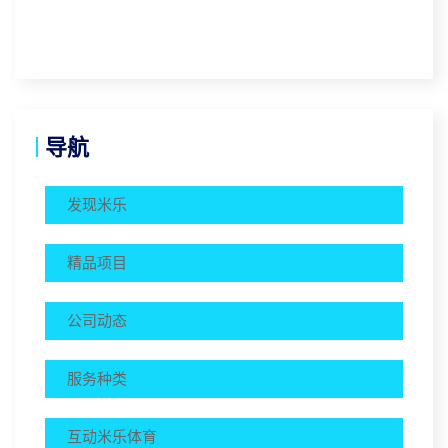
导航
发现米乐
精品项目
公司动态
服务种类
互动米乐体育