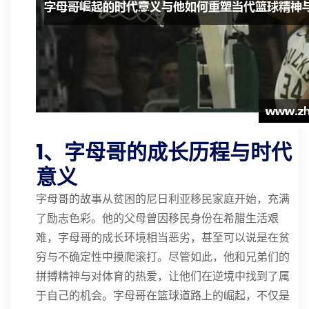
1、字母哥的成长历程与时代
意义
字母哥的故事从贫困的尼日利亚移民家庭开始，充满
了励志色彩。他的父母曾因移民身份在希腊生活艰
难，字母哥的成长环境相当恶劣，甚至可以说是在贫
穷与不确定性中摸爬滚打。尽管如此，他和兄弟们的
拼搏精神与对体育的热爱，让他们在逆境中找到了属
于自己的机会。字母哥在篮球道路上的崛起，不仅是