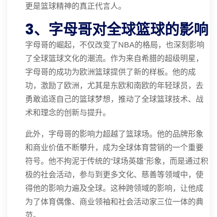
更是篮球精神的真正代言人。
3、字母哥对全球篮球的影响
字母哥的崛起，不仅改变了NBA的格局，也深刻影响
了全球篮球文化的潮流。作为来自希腊的超级明星，
字母哥的成功为欧洲篮球提供了新的样板。他的成
功，激励了欧洲，尤其是东欧和南欧的年轻球员，去
勇敢追逐自己的篮球梦想，推动了全球篮球技术、战
术和理念的创新与提升。
此外，字母哥的影响力超越了篮球场。他的品牌形象
和商业价值不断攀升，成为全球体育营销的一个重要
符号。他不拘泥于传统的“球场英雄”形象，而是通过积
极的社会活动，参与到更多文化、慈善等领域中，使
得他的影响力遍及全球。这种跨领域的影响，让他成
为了体育偶像、商业领袖和社会活动家三位一体的典
范。