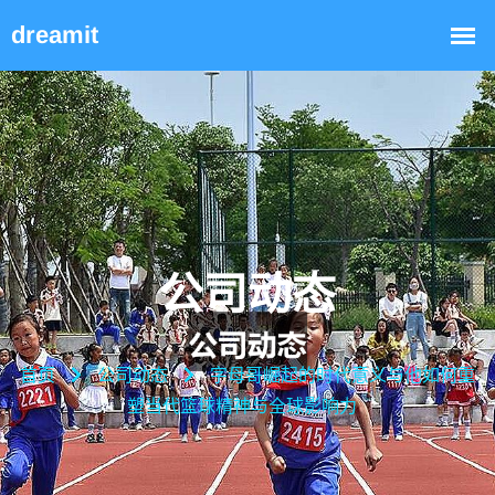
公司动态
首页
公司动态
字母哥崛起的时代意义与他如何重
塑当代篮球精神与全球影响力