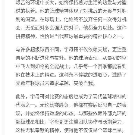
艰苦的环境中长大，始终保持着对生活的热爱与对篮
球的执着。他的篮球精神体现了对挑战的无畏与对胜
利的渴望。在球场上，他始终不放弃任何一次得分机
会，无论面对多么强大的对手，他都全力以赴。这种
拼搏精神，恰恰是当代篮球最重要的精神核心之一。
与许多超级球员不同，字母哥不仅依赖天赋，更注重
自身的不断进化与提升。他的球场表现，从最初的空
中飞人到如今的全能战士，几乎每一个赛季都能看到
他在技术上的精进。这种永不停歇的进取心，激励了
无数年轻球员去追求卓越、突破自我。
此外，字母哥对比赛的态度也成为了现代篮球精神的
代表之一。无论比赛胜负，他都在赛后反思自己的表
现，并始终保持谦虚的心态。与那些依赖外部光环的
超级球星相比，字母哥更注重团队协作与长期努力，
这种无私奉献的精神，使得他不仅仅是个篮球巨星，