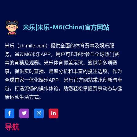
米乐（zh-mile.com）提供全面的体育赛事及娱乐服
务，通过M6米乐APP，用户可以轻松参与全球热门赛
事的竞猜及观赛。米乐体育覆盖足球、篮球等多项赛
事，提供实时直播、赔率分析和丰富的投注选项。作为
全球首家一体化娱乐APP，米乐官方网站秉承创新与卓
越，打造流畅的操作体验，助您轻松掌握赛事动态与健
康运动生活方式。
导航