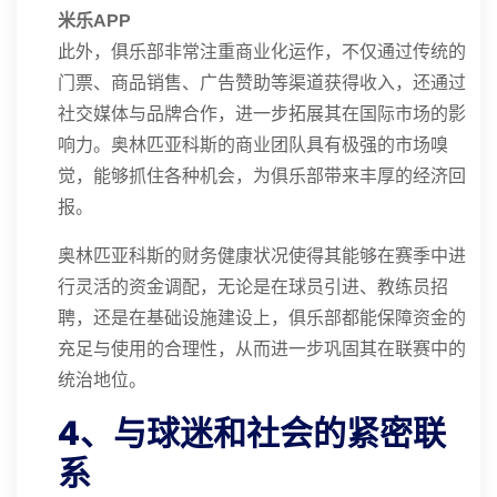
米乐APP
此外，俱乐部非常注重商业化运作，不仅通过传统的
门票、商品销售、广告赞助等渠道获得收入，还通过
社交媒体与品牌合作，进一步拓展其在国际市场的影
响力。奥林匹亚科斯的商业团队具有极强的市场嗅
觉，能够抓住各种机会，为俱乐部带来丰厚的经济回
报。
奥林匹亚科斯的财务健康状况使得其能够在赛季中进
行灵活的资金调配，无论是在球员引进、教练员招
聘，还是在基础设施建设上，俱乐部都能保障资金的
充足与使用的合理性，从而进一步巩固其在联赛中的
统治地位。
4、与球迷和社会的紧密联
系