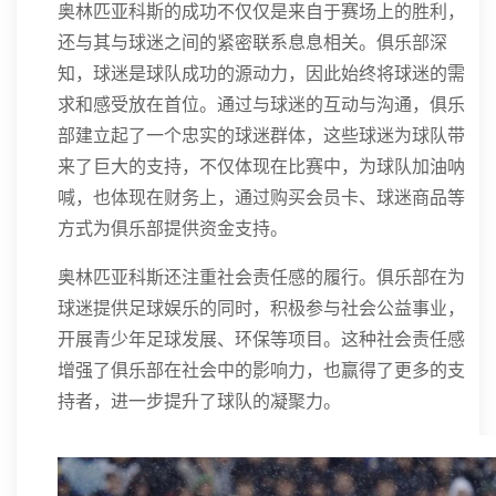
奥林匹亚科斯的成功不仅仅是来自于赛场上的胜利，
还与其与球迷之间的紧密联系息息相关。俱乐部深
知，球迷是球队成功的源动力，因此始终将球迷的需
求和感受放在首位。通过与球迷的互动与沟通，俱乐
部建立起了一个忠实的球迷群体，这些球迷为球队带
来了巨大的支持，不仅体现在比赛中，为球队加油呐
喊，也体现在财务上，通过购买会员卡、球迷商品等
方式为俱乐部提供资金支持。
奥林匹亚科斯还注重社会责任感的履行。俱乐部在为
球迷提供足球娱乐的同时，积极参与社会公益事业，
开展青少年足球发展、环保等项目。这种社会责任感
增强了俱乐部在社会中的影响力，也赢得了更多的支
持者，进一步提升了球队的凝聚力。