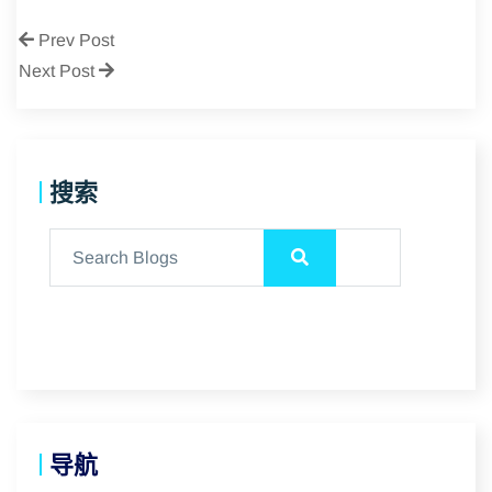
Prev Post
Next Post
搜索
导航