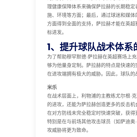
理健康保障体系来确保萨拉赫的长期稳定
施、环境等方面；最后，通过球迷和媒体
方面得到全面的支持，萨拉赫才能在英超
标进发。
1、提升球队战术体系
为了帮助穆罕默德·萨拉赫在英超赛场上
够为他量身定制。萨拉赫的特点是快速的
在进攻端拥有极大的威胁。因此，球队的
米乐
在战术层面上，利物浦的主教练尤尔根·
的进攻，还能为萨拉赫创造更多的反击机
在对方防线未完全稳定时快速突破，获得
特别是在与前场其他攻击球员（如萨迪奥
攻威胁将更为致命。