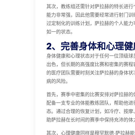
其次，教练组还需针对萨拉赫的特长进行
能力非常强，因此他需要经常进行射门训
过定制化的训练计划，萨拉赫的个人能力
如一的状态。
2、完善身体和心理健
身体健康和心理状态对于任何一位顶级球
出色，但长期的高强度比赛和密集的赛程
的医疗团队需要时刻关注萨拉赫的身体状
病的风险。
首先，赛季中密集的比赛安排对萨拉赫的
配备一支专业的体能教练团队，帮助他进
态。通过合理的恢复计划，如冷疗、按摩
助萨拉赫在长时间的赛季中保持充沛的体
其次，心理健康同样是穆罕默德·萨拉赫