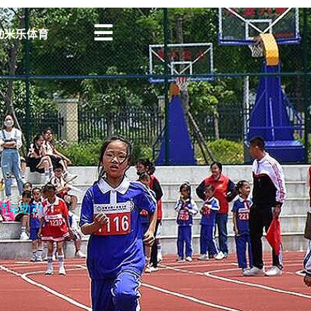
动米乐体育
持与助力