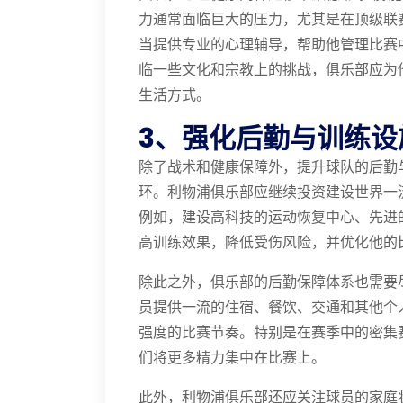
力通常面临巨大的压力，尤其是在顶级联
当提供专业的心理辅导，帮助他管理比赛
临一些文化和宗教上的挑战，俱乐部应为
生活方式。
3、强化后勤与训练设
除了战术和健康保障外，提升球队的后勤
环。利物浦俱乐部应继续投资建设世界一
例如，建设高科技的运动恢复中心、先进
高训练效果，降低受伤风险，并优化他的
除此之外，俱乐部的后勤保障体系也需要
员提供一流的住宿、餐饮、交通和其他个
强度的比赛节奏。特别是在赛季中的密集
们将更多精力集中在比赛上。
此外，利物浦俱乐部还应关注球员的家庭