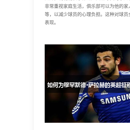
非常重视家庭生活，俱乐部可以为他的家
等，以减少球员的心理负担。这种对球员
表现。