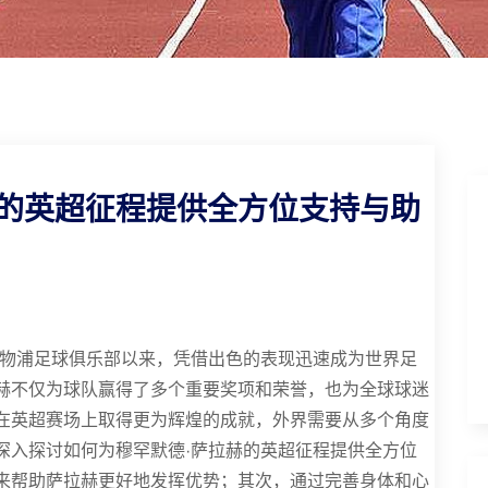
赫的英超征程提供全方位支持与助
利物浦足球俱乐部以来，凭借出色的表现迅速成为世界足
赫不仅为球队赢得了多个重要奖项和荣誉，也为全球球迷
在英超赛场上取得更为辉煌的成就，外界需要从多个角度
深入探讨如何为穆罕默德·萨拉赫的英超征程提供全方位
来帮助萨拉赫更好地发挥优势；其次，通过完善身体和心