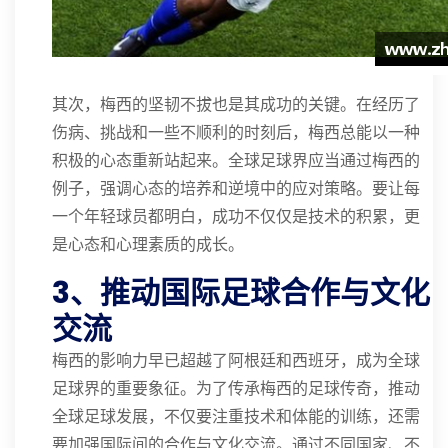
其次，梅西的坚韧不拔也是其成功的关键。在经历了
伤病、挑战和一些不顺利的时刻后，梅西总能以一种
积极的心态重新站起来。全球足球界应当通过梅西的
例子，强调心态的培养和逆境中的应对策略。要让每
一个年轻球员都明白，成功不仅仅是技术的积累，更
是心态和心理素质的成长。
3、推动国际足球合作与文化
交流
梅西的影响力早已超越了阿根廷和西班牙，成为全球
足球界的重要象征。为了传承梅西的足球传奇，推动
全球足球发展，不仅要注重技术和体能的训练，还需
要加强国际间的合作与文化交流。通过不同国家、不