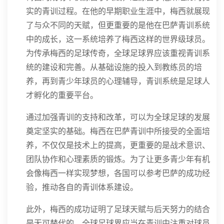
实的青训过程。在他的早期职业生涯中，梅西就展现
了与众不同的天赋，但更重要的是他在巴萨青训系统
中的成长，这一系统培养了梅西这样的世界级球员。
为传承梅西的足球传奇，全球足球界应该重视青训系
统的建设和完善。从基础设施的投入到教练员的培
养，再到青少年球员的心理辅导，青训系统是足球人
才孵化的重要平台。
通过加强青训的支持和改革，可以为全球足球的发展
奠定坚实的基础。梅西在巴萨青训中所接受的全面培
养，不仅仅是技术上的提高，更重要的是战术意识、
团队协作和心理素质的锻炼。为了让更多青少年有机
会像梅西一样实现梦想，各国可以参考巴萨的成功经
验，推动各自的青训体系建设。
此外，梅西的成功证明了足球天赋与后天努力的结合
是无可替代的。全球足球界应当在青训中注重对球员