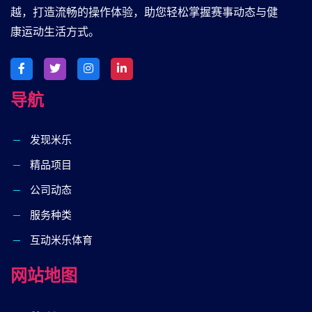
越，打造流畅的操作体验，助您轻松掌握赛事动态与健
康运动生活方式。
导航
发现米乐
精品项目
公司动态
服务种类
互动米乐体育
网站地图