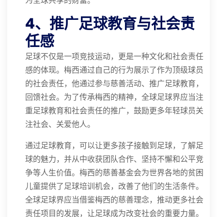
为全球共享的财富。
4、推广足球教育与社会责
任感
足球不仅是一项竞技运动，更是一种文化和社会责任
感的体现。梅西通过自己的行为展示了作为顶级球员
的社会责任，他通过参与慈善活动、推广足球教育，
回馈社会。为了传承梅西的精神，全球足球界应当注
重足球教育和社会责任的推广，鼓励更多年轻球员关
注社会、关爱他人。
通过足球教育，可以让更多孩子接触到足球，了解足
球的魅力，并从中收获团队合作、坚持不懈和公平竞
争等人生价值。梅西的慈善基金会为世界各地的贫困
儿童提供了足球培训机会，改善了他们的生活条件。
全球足球界应当借鉴梅西的慈善理念，推动更多社会
责任项目的发展，让足球成为改变社会的重要力量。