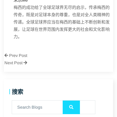
米乐M6
梅西的成功给了全球足球界无尽的启示，传承梅西的
传奇，既是对足球本身的尊重，也是对全人类精神的
传递。全球足球界应当在梅西的基础上不断创新和发
展，让足球在世界范围内发挥更大的社会和文化影响
力。
Prev Post
Next Post
搜索