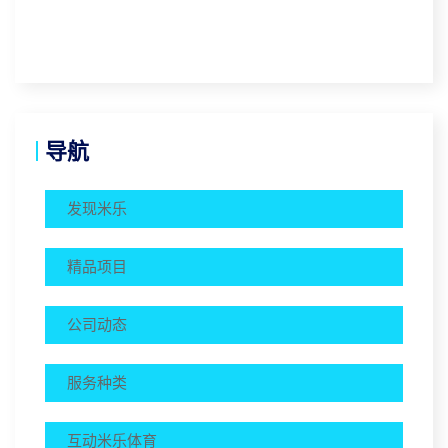
导航
发现米乐
精品项目
公司动态
服务种类
互动米乐体育