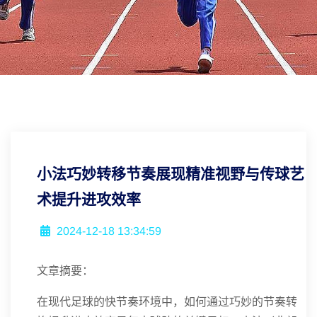
小法巧妙转移节奏展现精准视野与传球艺
术提升进攻效率
2024-12-18 13:34:59
文章摘要：
在现代足球的快节奏环境中，如何通过巧妙的节奏转