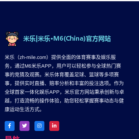
米乐（zh-mile.com）提供全面的体育赛事及娱乐服
务，通过M6米乐APP，用户可以轻松参与全球热门赛
事的竞猜及观赛。米乐体育覆盖足球、篮球等多项赛
事，提供实时直播、赔率分析和丰富的投注选项。作为
全球首家一体化娱乐APP，米乐官方网站秉承创新与卓
越，打造流畅的操作体验，助您轻松掌握赛事动态与健
康运动生活方式。