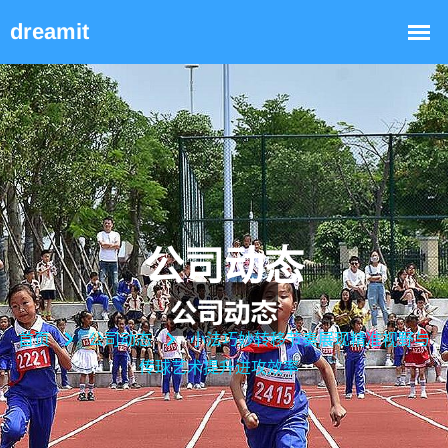
公司动态
首页
公司动态
小法巧妙转移节奏展现精准视野与
传球艺术提升进攻效率