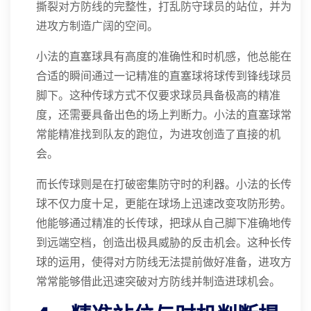
撕裂对方防线的完整性，打乱防守球员的站位，并为
进攻方制造广阔的空间。
小法的直塞球具有高度的准确性和时机感，他总能在
合适的瞬间通过一记精准的直塞球将球传到锋线球员
脚下。这种传球方式不仅要求球员具备极高的精准
度，还需要具备出色的场上判断力。小法的直塞球常
常能精准找到队友的跑位，为进攻创造了直接的机
会。
而长传球则是在打破密集防守时的利器。小法的长传
球不仅力度十足，更能在球场上迅速改变攻防形势。
他能够通过精准的长传球，把球从自己脚下准确地传
到远端空档，创造出极具威胁的反击机会。这种长传
球的运用，使得对方防线无法提前做好准备，进攻方
常常能够借此迅速突破对方防线并制造进球机会。