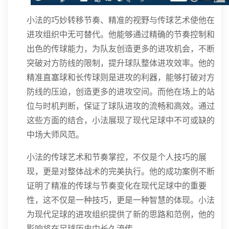
小法的巧妙转移节奏、精准的视野与传球艺术使他在
进攻组织中无可替代。他能够通过精确的节奏控制和
出色的传球能力，为队友创造更多的进攻机会，不断
突破对方防线的限制，提升球队整体进攻效率。他的
精准直塞球和长传球则是进攻的利器，能够打破对方
防线的压迫，创造更多的进攻空间。而他在场上的站
位与时机判断，保证了球队进攻的流畅和高效。通过
这些方面的结合，小法展现了现代足球中不可或缺的
中场大师风范。
小法的传球艺术和节奏掌控，不仅是个人技巧的展
现，更是对整体战术的完美执行。他的成功案例不断
证明了精准的传球与节奏变化在现代足球中的重要
性，这不仅是一种技巧，更是一种智慧的体现。小法
为现代足球的进攻组织提供了新的思路和范例，他的
影响将在足球历史中长久流传。