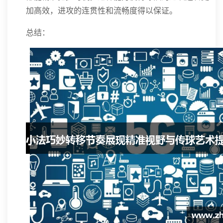
加高效，进攻的连贯性和流畅度得以保证。
总结：