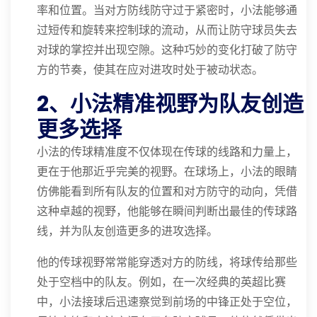
率和位置。当对方防线防守过于紧密时，小法能够通
过短传和旋转来控制球的流动，从而让防守球员失去
对球的掌控并出现空隙。这种巧妙的变化打破了防守
方的节奏，使其在应对进攻时处于被动状态。
2、小法精准视野为队友创造
更多选择
小法的传球精准度不仅体现在传球的线路和力量上，
更在于他那近乎完美的视野。在球场上，小法的眼睛
仿佛能看到所有队友的位置和对方防守的动向，凭借
这种卓越的视野，他能够在瞬间判断出最佳的传球路
线，并为队友创造更多的进攻选择。
他的传球视野常常能穿透对方的防线，将球传给那些
处于空档中的队友。例如，在一次经典的英超比赛
中，小法接球后迅速察觉到前场的中锋正处于空位，