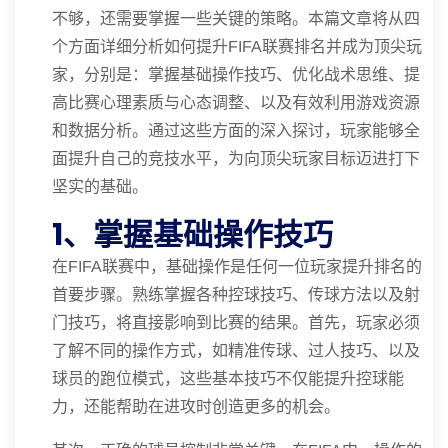
不够，还需要掌握一些关键的策略。本篇文章将从四
个方面详细分析如何提升FIFA联赛排名并成为顶尖玩
家，分别是：掌握基础操作技巧、优化战术思维、提
高比赛心理素质与心态调整、以及有效利用游戏资源
和数据分析。通过这些方面的深入探讨，玩家能够全
面提升自己的竞技水平，为向顶尖玩家目标迈进打下
坚实的基础。
1、掌握基础操作技巧
在FIFA联赛中，基础操作是任何一位玩家提升排名的
首要步骤。熟练掌握各种控球技巧、传球方法以及射
门技巧，将直接影响到比赛的结果。首先，玩家必须
了解不同的操作方式，如精准传球、过人技巧、以及
球员的跑位模式，这些基本技巧不仅能提升控球能
力，还能帮助在进攻时创造更多的机会。