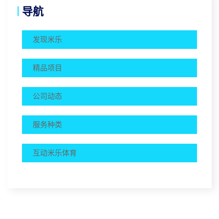
导航
发现米乐
精品项目
公司动态
服务种类
互动米乐体育