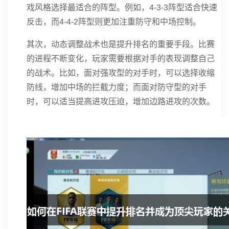
戏风格选择最适合的阵型。例如，4-3-3阵型适合快速
反击，而4-4-2阵型则更加注重防守和中场控制。
其次，动态调整战术也是提升排名的重要手段。比赛
的进程不断变化，玩家需要根据对手的表现调整自己
的战术。比如，面对强攻型的对手时，可以选择收缩
防线，增加中场的拦截力度；而面对防守型的对手
时，可以适当提高进攻压迫，增加边路进攻的次数。