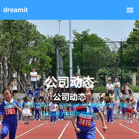
公司动态
首页
公司动态
如何在FIFA联赛中提升排名并成为
顶尖玩家的关键策略解析