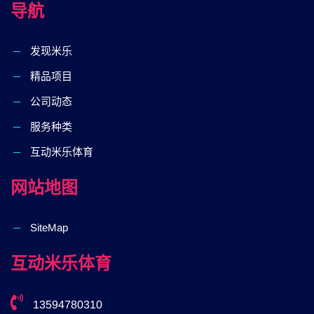
导航
发现米乐
精品项目
公司动态
服务种类
互动米乐体育
网站地图
SiteMap
互动米乐体育
13594780310