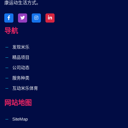
康运动生活方式。
导航
发现米乐
精品项目
公司动态
服务种类
互动米乐体育
网站地图
SiteMap