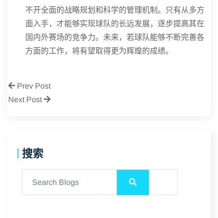
不开全面的战略规划和科学的管理机制。只有从多方
面入手，才能够实现球队的长远发展，逐步提高其在
国内外赛场的竞争力。未来，若球队能够不断完善各
方面的工作，将有望取得更为辉煌的成绩。
Prev Post
Next Post
搜索