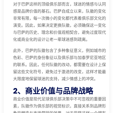
对于巴萨这样的顶级俱乐部而言，球迷的情感与认同
感是品牌价值的基石。巴萨自成立以来，队徽的变化
非常有限，每一次微小的变化都代表着俱乐部文化的
演变。因此，如果决定更换队徽，必须确保这一变化
与巴萨的历史、理念和价值观相契合，避免过度现代
化或商业化的设计让老一辈球迷感到疏离。
此外，巴萨的队徽包含了多种象征意义，例如城市的
色彩、巴萨的身份象征以及俱乐部与加泰罗尼亚地区
的联系。因此，任何队徽的改动，都需要在设计上保
留这些文化符号，避免过于激进的改变，这样才能最
大限度地保留球迷的支持，减少情感上的冲突。
2、商业价值与品牌战略
商业价值是现代足球俱乐部决策中不可忽视的重要因
素，队徽作为俱乐部的视觉标识，直接关系到品牌形