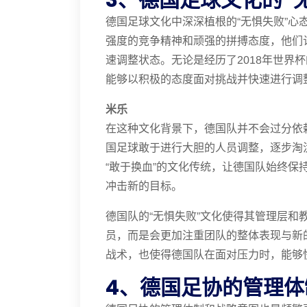
3、德国足球文化的“
德国足球文化中深深植根的“无惧失败”
强度的竞争精神和顽强的拼搏态度，他们
速调整状态。无论是经历了2018年世界
能够以积极的态度面对挑战并快速进行调
米乐
在这种文化背景下，德国队并不会过分依
国足球敢于进行大胆的人员调整，逐步淘
“敢于换血”的文化传统，让德国队始终
冲击新的目标。
德国队的“无惧失败”文化使得其管理层
员，而是会更加注重团队的整体表现与新
战术，也使得德国队在面对压力时，能够
4、德国足协的管理体