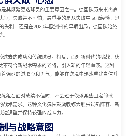
无惧失败”心态
心态是其频繁更迭球员的重要原因之一。德国队历来崇尚高
认为，失败并不可怕，最重要的是从失败中吸取经验，迅
杯的失利，还是在2020年欧洲杯的早期出局，德国队始终
整。
赖过去的成功和传统球员。相反，面对新时代的挑战，德
汰不符合新战术需求的老将，引入新的年轻血液。这种
保持着强烈的进取心和勇气，能够在逆境中迅速重建自信并
和教练组在面对成绩不佳时，不会过于依赖某些固定的球
的战术需求。这种文化氛围鼓励教练大胆尝试新阵容、新
快速调整并保持较强的战斗力。
制与战略意图