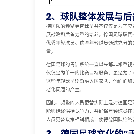
2、球队整体发展与后
德国队的频繁更替球员并不仅仅是为了应
展战略和后备力量的培养。德国足球联赛
优秀年轻球员。这些年轻球员通过充分的
量。
德国足球的青训系统一直以来都非常重视
仅仅是为单一的比赛目标服务，更是为了
这些年轻球员逐渐融入国家队，他们的加
老化问题的产生。
因此，频繁的人员更替实际上是对德国足
能够始终保持竞争力，并确保年轻球员在
人员更替政策相辅相成，使得德国队始终