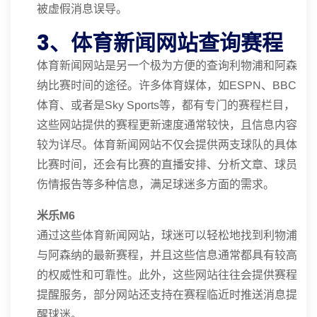
被虚假消息误导。
3、体育新闻网站查询赛程
体育新闻网站是另一个极为方便的查询利物浦和阿森
纳比赛时间的途径。许多体育媒体，如ESPN、BBC
体育、或者是Sky Sports等，都有专门的赛程栏目，
这些网站提供的赛程更新速度通常较快，且信息内容
较为详尽。体育新闻网站不仅会提供两支球队的具体
比赛时间，还会有比赛的直播安排、分析文章、球员
伤情报告等多种信息，满足球迷多方面的需求。
米乐M6
通过这些体育新闻网站，球迷可以轻松地找到利物浦
与阿森纳的最新赛程，并且这些信息通常都具有较高
的权威性和可靠性。此外，这些网站往往会提供赛程
提醒服务，部分网站还支持在赛程临近时推送消息提
醒球迷。