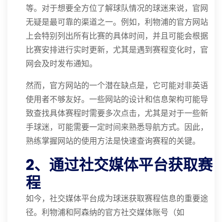
等。对于想要全方位了解球队情况的球迷来说，官网
无疑是最可靠的渠道之一。例如，利物浦的官方网站
上会特别列出所有比赛的具体时间，并且可能会根据
比赛安排进行实时更新，尤其是遇到赛程变化时，官
网会及时发布通知。
然而，官方网站的一个潜在缺点是，它可能对非英语
使用者不够友好。一些网站的设计和信息架构可能导
致查找具体赛程时需要多次点击，尤其是对于一些新
手球迷，可能需要一定时间来熟悉导航方式。因此，
熟练掌握网站的使用方法是快速查询赛程的关键。
2、通过社交媒体平台获取赛
程
如今，社交媒体平台成为球迷获取赛程信息的重要途
径。利物浦和阿森纳的官方社交媒体账号（如