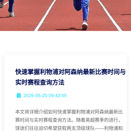
快速掌握利物浦对阿森纳最新比赛时间与
实时赛程查询方法
2026-05-20 09:43:55
本文将详细介绍如何快速掌握利物浦对阿森纳最新比
赛时间与实时赛程查询方法。随着英超赛季的进行，
球迷们往往迫切希望获取两支顶级球队——利物浦和