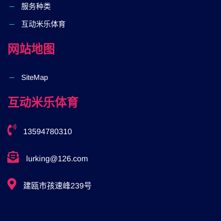
服务种类
互动米乐体育
网站地图
SiteMap
互动米乐体育
13594780310
lurking@126.com
建瓯市孩速峰239号