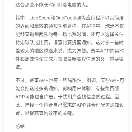
适合那些不能长时间盯着电脑的人。
其中，LiveScore和OneFootball等应用程序以其简洁
的界面和高效的通知功能著称。在APP中，球迷不仅
能够查询到两队的每一场比赛时间，还可以选择关注
特定球队或比赛，设置比赛提醒通知。这对于一些时
差较大的地区球迷来说，尤为方便。赛事APP的实时
性和高效性使其成为获取最新赛程信息的又一重要渠
道。
不过，赛事APP也有一些局限性。例如，某些APP可
能会推送过多的通知，影响用户体验；有些免费版
APP可能包含广告，干扰用户查找信息的过程。因
此，选择一个符合自己需求的APP并合理配置通知设
置，是提高查询效率的关键。
总结：