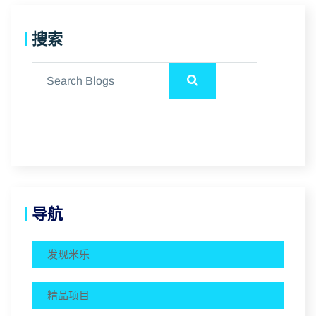
搜索
导航
发现米乐
精品项目