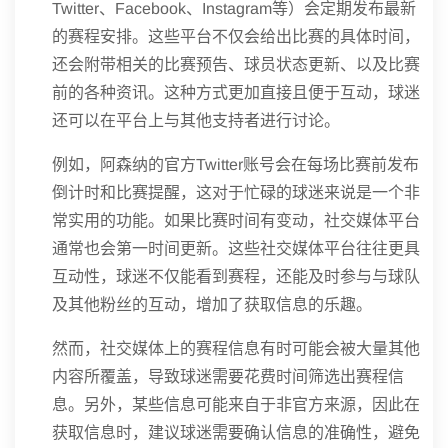
Twitter、Facebook、Instagram等）会定期发布最新
的赛程安排。这些平台不仅会给出比赛的具体时间，
还会附带相关的比赛预告、球员状态更新、以及比赛
前的各种资讯。这种方式更加直接且便于互动，球迷
还可以在平台上与其他支持者进行讨论。
例如，阿森纳的官方Twitter账号会在每场比赛前发布
倒计时和比赛提醒，这对于忙碌的球迷来说是一个非
常实用的功能。如果比赛时间有变动，社交媒体平台
通常也会第一时间更新。这些社交媒体平台往往更具
互动性，球迷不仅能看到赛程，还能及时参与与球队
及其他粉丝的互动，增加了获取信息的乐趣。
然而，社交媒体上的赛程信息有时可能会被大量其他
内容所覆盖，导致球迷需要花费时间筛选出赛程信
息。另外，某些信息可能来自于非官方来源，因此在
获取信息时，建议球迷需要确认信息的准确性，避免