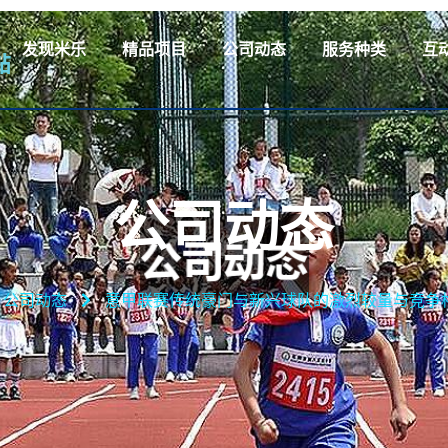
发现米乐
精品项目
公司动态
服务种类
互
公司动态
公司动态
意甲联赛传统豪门与新兴球队的激烈较量与竞争