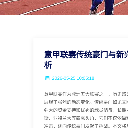
意甲联赛传统豪门与新
析
2026-05-25 10:05:18
意甲联赛作为欧洲五大联赛之一，历史悠
展现了强烈的动态变化。传统豪门如尤文
强大的资金支持和优秀的球员储备，长期
斯、亚特兰大等崭露头角，它们不仅依靠
冲击，还向传统豪门发起了挑战。本文将