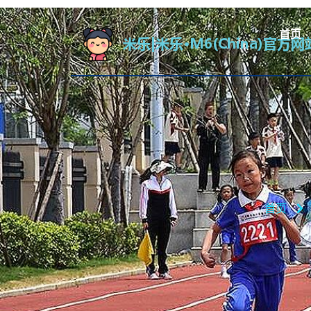
首页
首页