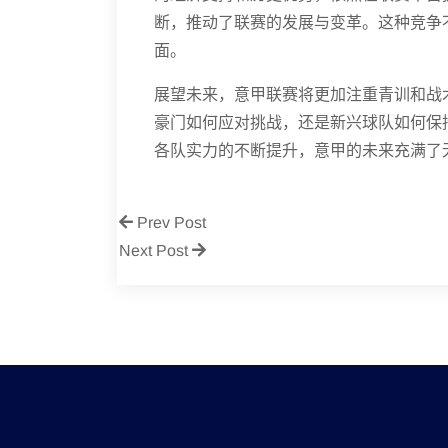
断，推动了联赛的发展与变革。这种竞争
面。
展望未来，意甲联赛将更加注重青训和战
豪门如何应对挑战，还是新兴球队如何保
各队实力的不断提升，意甲的未来充满了
Prev Post
Next Post