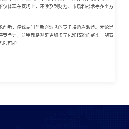
不仅体现在赛场上，还涉及到财力、市场和战术等多个方
术创新，传统豪门与新兴球队的竞争将愈发激烈。无论是
持竞争力，意甲都将迎来更加多元化和精彩的赛季。随着
无限可能。