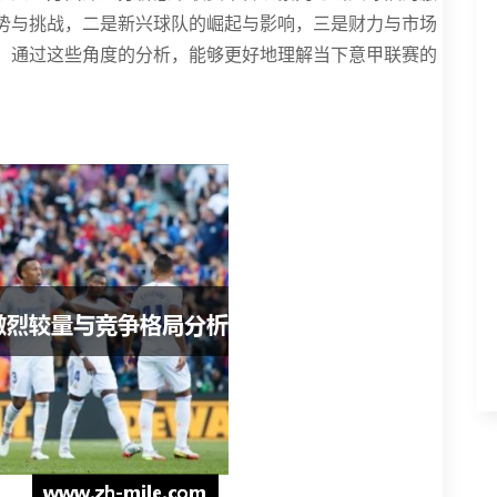
势与挑战，二是新兴球队的崛起与影响，三是财力与市场
。通过这些角度的分析，能够更好地理解当下意甲联赛的