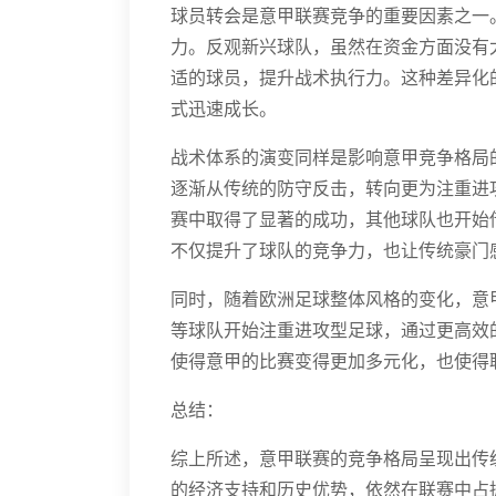
球员转会是意甲联赛竞争的重要因素之一
力。反观新兴球队，虽然在资金方面没有
适的球员，提升战术执行力。这种差异化
式迅速成长。
战术体系的演变同样是影响意甲竞争格局
逐渐从传统的防守反击，转向更为注重进
赛中取得了显著的成功，其他球队也开始
不仅提升了球队的竞争力，也让传统豪门
同时，随着欧洲足球整体风格的变化，意
等球队开始注重进攻型足球，通过更高效
使得意甲的比赛变得更加多元化，也使得
总结：
综上所述，意甲联赛的竞争格局呈现出传
的经济支持和历史优势，依然在联赛中占