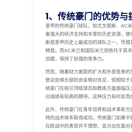
1、传统豪门的优势与
意甲的传统豪门球队，如尤文图斯、AC
备强大的经济支持和丰厚的历史资源，使
斯是意甲历史上最成功的球队之一，凭借
榜首。而AC米兰和国际米兰则依托于其
加盟，保持了较强的竞争力。
然而，随着财力差距的扩大和外部竞争的
管这些俱乐部的资金相对充足，但相较于
统豪门在吸引顶级球员和教练方面面临压
对成绩有较高的期待，这种压力有时反而
此外，传统豪门在青年培养和战术革新方
特的战术体系取得成功，传统豪门如果不
在欧战中的表现并不理想，显示出在面对