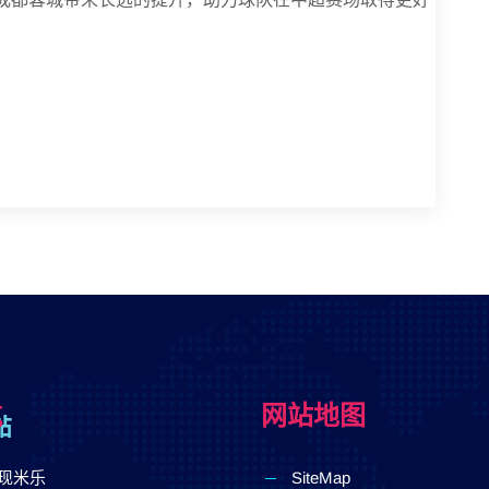
航
网站地图
现米乐
SiteMap