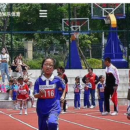
动米乐体育
竞争力分析