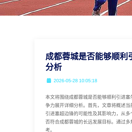
成都蓉城是否能够顺利
分析
2026-05-28 10:05:18
本文将围绕成都蓉城是否能够顺利引进塞
争力展开详细分析。首先，文章将概述当
引进塞超边锋的可能性及其影响力，从多
否符合成都蓉城的长远发展目标。通过多
考。