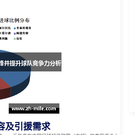
容及引援需求