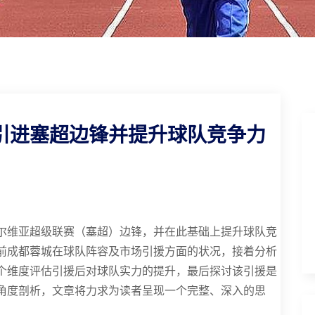
引进塞超边锋并提升球队竞争力
尔维亚超级联赛（塞超）边锋，并在此基础上提升球队竞
前成都蓉城在球队阵容及市场引援方面的状况，接着分析
个维度评估引援后对球队实力的提升，最后探讨该引援是
角度剖析，文章将力求为读者呈现一个完整、深入的思