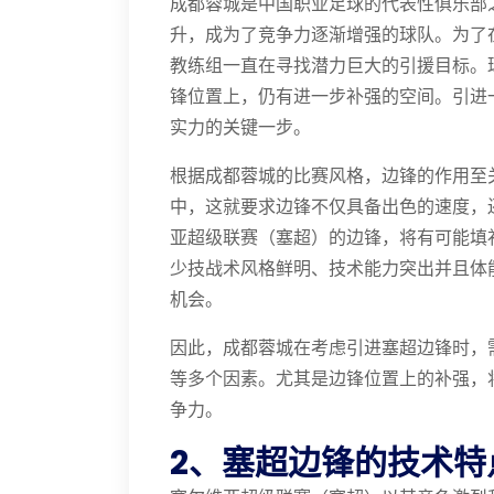
成都蓉城是中国职业足球的代表性俱乐部
升，成为了竞争力逐渐增强的球队。为了
教练组一直在寻找潜力巨大的引援目标。
锋位置上，仍有进一步补强的空间。引进
实力的关键一步。
根据成都蓉城的比赛风格，边锋的作用至
中，这就要求边锋不仅具备出色的速度，
亚超级联赛（塞超）的边锋，将有可能填
少技战术风格鲜明、技术能力突出并且体
机会。
因此，成都蓉城在考虑引进塞超边锋时，
等多个因素。尤其是边锋位置上的补强，
争力。
2、塞超边锋的技术特