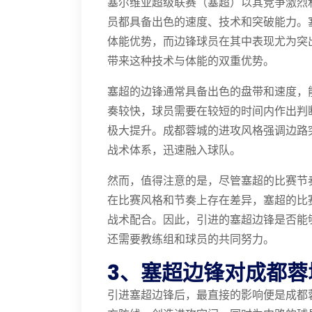
塞尔维亚超级联赛（塞超）以其竞争激烈
员都具备出色的速度、技术和突破能力。
体能优势，而边锋球员在其中表现尤为突
带来这种技术与体能的双重优势。
塞超的边锋通常具备出色的盘带和速度，
奏较快，球员需要在较短的时间内作出判
极大提升。成都蓉城的进攻风格强调边路
战术体系，迅速融入球队。
然而，值得注意的是，尽管塞超的比赛节
在比赛风格和节奏上存在差异，塞超的比
战术配合。因此，引进的塞超边锋是否能
还需要教练组和球员的共同努力。
3、塞超边锋对成都蓉
引进塞超边锋后，最直接的影响便是成都