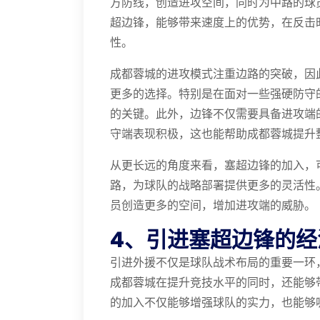
方防线，创造进攻空间，同时为中路的球
超边锋，能够带来速度上的优势，在反击
性。
成都蓉城的进攻模式注重边路的突破，因
更多的选择。特别是在面对一些强硬防守
的关键。此外，边锋不仅需要具备进攻端
守端表现积极，这也能帮助成都蓉城提升
从更长远的角度来看，塞超边锋的加入，
路，为球队的战略部署提供更多的灵活性
员创造更多的空间，增加进攻端的威胁。
4、引进塞超边锋的经
引进外援不仅是球队战术布局的重要一环
成都蓉城在提升竞技水平的同时，还能够
的加入不仅能够增强球队的实力，也能够