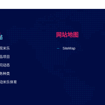
航
网站地图
现米乐
SiteMap
品项目
司动态
务种类
动米乐体育