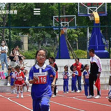
动米乐体育
素分析