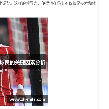
术调整。这样的领导力，使得他在场上不仅仅是技术和体