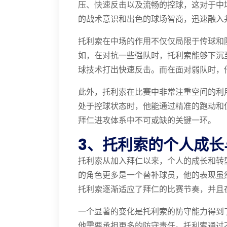
压、快速反击以及流畅的控球，这对于中
的战术意识和出色的球场智商，迅速融入
托利索在中场的作用不仅仅局限于传球和
如，在对抗一些强队时，托利索能够下沉
球技术打出快速反击。而在面对弱队时，
此外，托利索在比赛中非常注重空间的利
处于控球状态时，他能通过精准的跑动和
拜仁进攻体系中不可或缺的关键一环。
3、托利索的个人成长
托利索从加入拜仁以来，个人的成长和转
的角色更多是一个替补球员，他的表现虽
托利索逐渐适应了拜仁的比赛节奏，并且
一个显著的变化是托利索的防守能力得到
他需要承担更多的防守责任。托利索通过