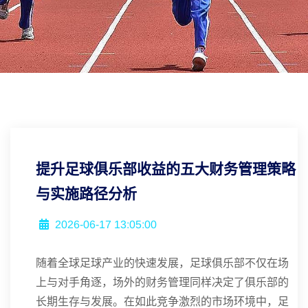
提升足球俱乐部收益的五大财务管理策略
与实施路径分析
2026-06-17 13:05:00
随着全球足球产业的快速发展，足球俱乐部不仅在场
上与对手角逐，场外的财务管理同样决定了俱乐部的
长期生存与发展。在如此竞争激烈的市场环境中，足