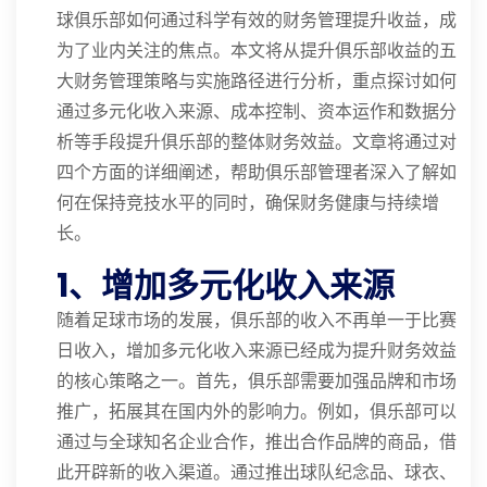
球俱乐部如何通过科学有效的财务管理提升收益，成
为了业内关注的焦点。本文将从提升俱乐部收益的五
大财务管理策略与实施路径进行分析，重点探讨如何
通过多元化收入来源、成本控制、资本运作和数据分
析等手段提升俱乐部的整体财务效益。文章将通过对
四个方面的详细阐述，帮助俱乐部管理者深入了解如
何在保持竞技水平的同时，确保财务健康与持续增
长。
1、增加多元化收入来源
随着足球市场的发展，俱乐部的收入不再单一于比赛
日收入，增加多元化收入来源已经成为提升财务效益
的核心策略之一。首先，俱乐部需要加强品牌和市场
推广，拓展其在国内外的影响力。例如，俱乐部可以
通过与全球知名企业合作，推出合作品牌的商品，借
此开辟新的收入渠道。通过推出球队纪念品、球衣、