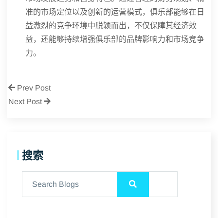
准的市场定位以及创新的运营模式，俱乐部能够在日
益激烈的竞争环境中脱颖而出，不仅保障其经济效
益，还能够持续增强俱乐部的品牌影响力和市场竞争
力。
Prev Post
Next Post
搜索