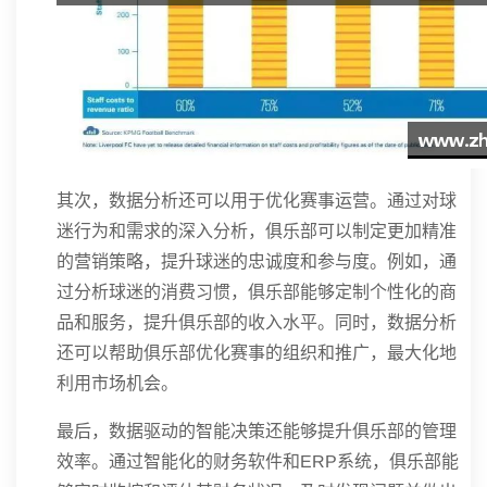
其次，数据分析还可以用于优化赛事运营。通过对球
迷行为和需求的深入分析，俱乐部可以制定更加精准
的营销策略，提升球迷的忠诚度和参与度。例如，通
过分析球迷的消费习惯，俱乐部能够定制个性化的商
品和服务，提升俱乐部的收入水平。同时，数据分析
还可以帮助俱乐部优化赛事的组织和推广，最大化地
利用市场机会。
最后，数据驱动的智能决策还能够提升俱乐部的管理
效率。通过智能化的财务软件和ERP系统，俱乐部能