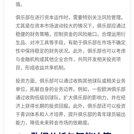
值。
俱乐部在进行资本运作时，需要特别关注风险管理。
尤其是在资本市场波动较大的情况下，俱乐部应通过
稳健的财务策略，控制资金的风险敞口。合理运用衍
生品、对冲工具等手段，有助于俱乐部在市场不确定
性中保持稳定的财务状况。此外，俱乐部也可以考虑
与金融机构或其他企业合作，共同开发相关投资项
目，形成收益共享机制。
投资方面，俱乐部可以通过收购其他球队或相关业务
单位，拓展自身的业务边界。例如，一些欧洲俱乐部
通过收购低级别球队，扩大俱乐部的影响力，并在经
济上获得长期的投资回报。此外，俱乐部还可以投资
于青训体系和人才培养，提升俱乐部的青年球员输出
能力，降低未来转会市场的依赖度。