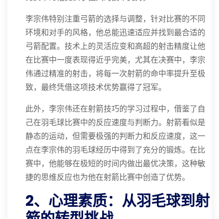
李宗伟特别注重弓箭的选择与调整，针对比赛的不同
环境和对手的风格，他总能迅速适应并找到最合适的
弓箭配置。技术上的灵活应变和高超的射击精度让他
在比赛中一度表现得近乎完美，尤其在决赛中，李宗
伟通过精准的射击，将每一次射箭的命中率提升至极
致，最终凭借这项技术优势赢得了冠军。
此外，李宗伟还在射箭技巧的学习过程中，借鉴了自
己在羽毛球比赛中的反应速度与判断力。射箭看似是
静态的运动，但需要极强的判断力和反应速度，这一
点在李宗伟的羽毛球经历中得到了充分的锻炼。在比
赛中，他能够在极短的时间内做出最优决策，这种敏
捷的思维反应也为他在射箭比赛中创造了优势。
2、心理素质：从羽毛球到射
箭的转型挑战