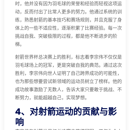
时，他并没有因为羽毛球的荣誉和经验而轻视这项运
动，反而付出了比常人更多的努力。他通过系统的训
练，熟悉射箭的基本技巧和赛场规则，并且克服了身
体上的一些不适应性，逐渐积累了比赛经验。每一次
挑战自我、突破极限的过程，都是他不断进步的阶
梯。
射箭世界杯总决赛上的胜利，标志着李宗伟不仅仅是
羽毛球场上的冠军，更是突破自我的典范。通过这次
胜利，李宗伟向世人证明了自己跨界成功的可能性，
也为那些想要尝试新领域的运动员树立了榜样。他的
成功故事激励了无数人，告诉大家只要敢于挑战、不
断努力，就能超越自己，实现梦想。
4、对射箭运动的贡献与影
响