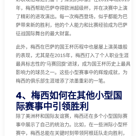
年，梅西帮助巴萨夺得欧洲超级杯，并在决赛中上演
了精彩的进攻演出。每一次梅西登场，似乎都能为巴
萨带来新的胜利，他的个人能力和比赛经验成为巴萨
征战国际舞台的最大财富。
此外，梅西在巴萨的国王杯历程中也屡屡上演英雄般
的表现，尤其是在2015年，梅西打入了个人职业生涯
最具标志性的“马赛回旋”进球，成为国王杯历史上最具
影响力的球员之一。这些小型赛事中的辉煌成就，为
梅西的俱乐部生涯增添了浓墨重彩的一笔。
4、梅西如何在其他小型国
际赛事中引领胜利
除了美洲杯和国际友谊赛，梅西还在多个小型国际赛
事中展示了自己的统治力。比如，在一些洲际小型杯
赛中，梅西总能在关键时刻带领阿根廷队走向胜利，