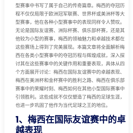
型赛事中书写了属于自己的传奇篇章。梅西的夺冠历
程不仅仅局限于欧洲冠军联赛、世界杯或美洲杯等大
型赛事，他在各种小型赛事中的表现同样令人赞叹。
无论是国际友谊赛、洲际杯赛、俱乐部杯赛，还是其
他较为小型的赛事，梅西的领袖魅力和卓越技术都在
这些赛场上得到了完美展现。本篇文章将全面解析梅
西在各类小型赛事中的夺冠历程与辉煌成就，深入探
讨其在这些赛事中的关键作用和重要表现，具体从四
个方面展开讨论：梅西在国际友谊赛中的卓越表现、
梅西在美洲杯和金杯赛中的胜利之路、梅西在俱乐部
赛事中的荣耀时刻、梅西如何在其他小型国际赛事中
引领胜利。这些成就不仅仅塑造了梅西的足球生涯，
也进一步巩固了他作为当代足球之王的地位。
1、梅西在国际友谊赛中的卓
越表现