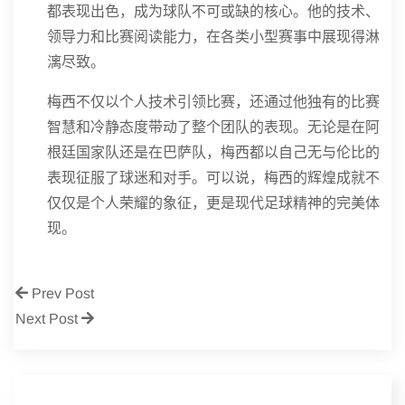
都表现出色，成为球队不可或缺的核心。他的技术、
领导力和比赛阅读能力，在各类小型赛事中展现得淋
漓尽致。
梅西不仅以个人技术引领比赛，还通过他独有的比赛
智慧和冷静态度带动了整个团队的表现。无论是在阿
根廷国家队还是在巴萨队，梅西都以自己无与伦比的
表现征服了球迷和对手。可以说，梅西的辉煌成就不
仅仅是个人荣耀的象征，更是现代足球精神的完美体
现。
Prev Post
Next Post