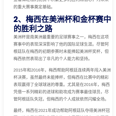
的重大赛事奠定基础。
2、梅西在美洲杯和金杯赛中
的胜利之路
美洲杯是南美洲最重要的足球赛事之一，梅西在这项
赛事中的表现深深影响了他的国际足球生涯。尽管阿
根廷队在梅西的初期参赛时未能捧起美洲杯奖杯，但
梅西依然表现出了非凡的个人能力和坚持。
2015年和2016年，梅西帮助阿根廷连续两年闯入美洲
杯决赛，虽然最终未能捧杯，但梅西在比赛中的精彩
表现赢得了全球球迷的尊重。尤其是在2016年，梅西
凭借一系列精彩的进球和助攻成为赛事最佳球员，尽
管阿根廷队失冠，但梅西的个人成就依然闪耀全场。
最终，梅西在2021年成功帮助阿根廷队夺得美洲杯冠