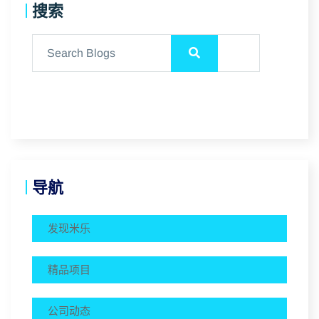
搜索
导航
发现米乐
精品项目
公司动态