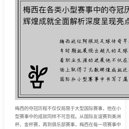
梅西的夺冠历程不仅仅局限于大型国际赛事，他在小
型赛事中的成就同样不可忽视。从国际友谊赛到美洲
杯、金杯赛，再到俱乐部赛事，梅西在每一项赛事中