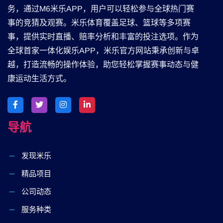
务，通过M6米乐APP，用户可以轻松参与全球热门赛
事的竞猜及观赛。米乐体育覆盖足球、篮球等多项赛
事，提供实时直播、赔率分析和丰富的投注选项。作为
全球首家一体化娱乐APP，米乐官方网站秉承创新与卓
越，打造流畅的操作体验，助您轻松掌握赛事动态与健
康运动生活方式。
导航
发现米乐
精品项目
公司动态
服务种类