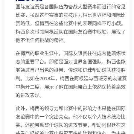
国际友谊赛是各国队伍为备战大型赛事而进行的常见
比赛，虽然这些赛事的竞技压力相比世界杯和洲际比
赛略低，但梅西在这些比赛中的表现同样不可小觑。
梅西多次带领阿根廷队在国际友谊赛中取胜，展现了
他不惧任何挑战的精神。
在梅西的职业生涯中，国际友谊赛往往成为他磨练状
态的重要平台。即便是面对世界各国强队，梅西也能
够通过自己出色的盘带、传球和进球帮助球队获得胜
利。比如在2018年，梅西在阿根廷与西班牙的友谊赛
中梅开二度，展示了他在国际舞台上依然保持着高效
的进攻表现。
此外，梅西的领导力和比赛中的影响力也是他在国际
友谊赛中的一个突出亮点。他不仅以个人技术统治比
赛，还能带动整个球队的进攻节奏，帮助阿根廷在这
些看似轻松的比赛中积累更多的胜利和信心，为未来