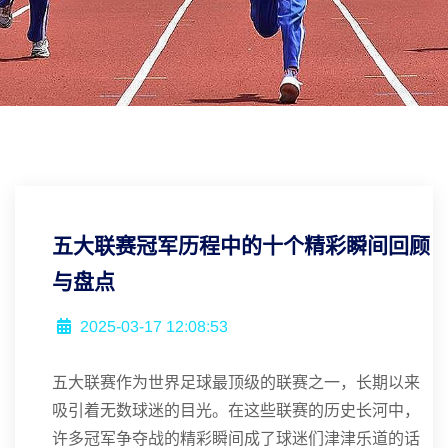
五大联赛冠军历程中的十个精彩瞬间回顾
与盘点
2025-03-17 12:08:53
五大联赛作为世界足球最顶级的联赛之一，长期以来
吸引着无数球迷的目光。在这些联赛的历史长河中，
许多冠军争夺战的精彩瞬间成了球迷们津津乐道的话