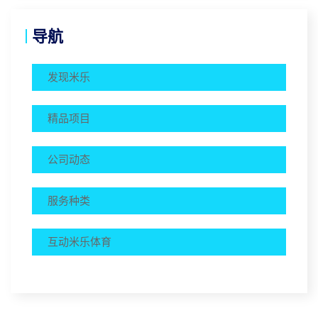
导航
发现米乐
精品项目
公司动态
服务种类
互动米乐体育