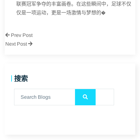
联赛冠军争夺的丰富画卷。在这些瞬间中，足球不仅
仅是一项运动，更是一场激情与梦想的�
Prev Post
Next Post
搜索