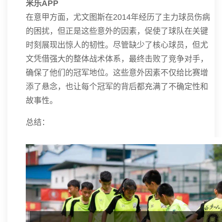
米乐APP
在意甲方面，尤文图斯在2014年经历了主力球员伤病
的困扰，但正是这些意外的因素，促使了球队在关键
时刻展现出惊人的韧性。尽管缺少了核心球员，但尤
文凭借强大的整体战术体系，最终击败了竞争对手，
确保了他们的冠军地位。这些意外因素不仅给比赛增
添了悬念，也让每个冠军的背后都充满了不确定性和
故事性。
总结：