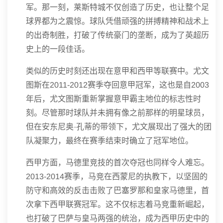
军。那一刻，莱斯特城不仅创造了历史，也让整个足
球界都为之震惊。球队凭借顽强的拼搏精神和战术上
的出奇制胜，打破了传统豪门的垄断，成为了英超历
史上的一段佳话。
类似的历史时刻还出现在意甲和西甲等联赛中。尤文
图斯在2011-2012赛季夺回意甲冠军，这也是自2003
年后，尤文图斯重新掌握意甲霸主地位的标志性时
刻。尽管那时球队并未拥有像之前那样的明星球员，
但在安东尼奥·孔蒂的带领下，尤文展现出了强大的团
队凝聚力，最终在赛季结束时确立了冠军地位。
西甲方面，马德里竞技的首次夺冠也同样令人难忘。
2013-2014赛季，马竞在西蒙尼的执教下，以坚固的
防守和高效的反击击败了巴塞罗那和皇家马德里，首
次拿下西甲联赛冠军。这不仅标志着马竞重新崛起，
也打破了巴萨与皇马两强的统治，成为西甲历史中的