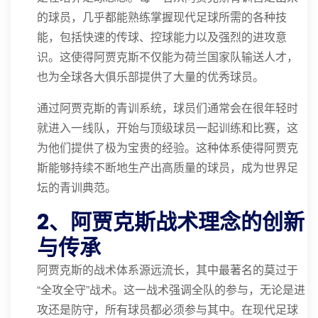
的球员，几乎都能熟练掌握现代足球所需的各种技
能，包括快速的传球、控球能力以及强烈的进攻意
识。这使得阿贾克斯不仅能为荷兰国家队输送人才，
也为全球各大俱乐部提供了大量的优秀球员。
通过阿贾克斯的青训系统，球员们通常会在很年轻时
就进入一线队，开始与顶级球员一起训练和比赛，这
为他们提供了极为宝贵的经验。这种体系使得阿贾克
斯能够持续不断地生产出高质量的球员，成为世界足
坛的青训典范。
2、阿贾克斯战术理念的创新
与传承
阿贾克斯的战术体系源远流长，其中最著名的莫过于
“全攻全守”战术。这一战术强调全队的参与，无论是进
攻还是防守，所有球员都必须参与其中。在现代足球