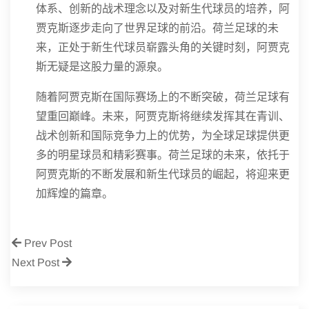
体系、创新的战术理念以及对新生代球员的培养，阿
贾克斯逐步走向了世界足球的前沿。荷兰足球的未
来，正处于新生代球员崭露头角的关键时刻，阿贾克
斯无疑是这股力量的源泉。
随着阿贾克斯在国际赛场上的不断突破，荷兰足球有
望重回巅峰。未来，阿贾克斯将继续发挥其在青训、
战术创新和国际竞争力上的优势，为全球足球提供更
多的明星球员和精彩赛事。荷兰足球的未来，依托于
阿贾克斯的不断发展和新生代球员的崛起，将迎来更
加辉煌的篇章。
Prev Post
Next Post