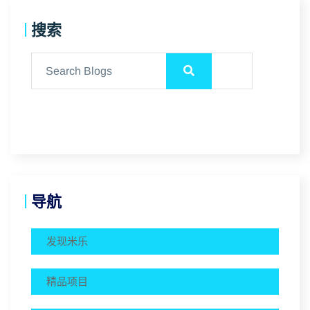
搜索
导航
发现米乐
精品项目