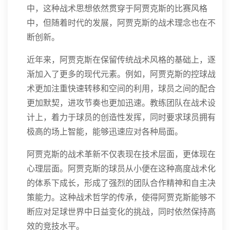
中，这种战术思想依然贯穿于阿贾克斯的比赛风格
中，但随着时代的发展，阿贾克斯的战术理念也在不
断创新。
近年来，阿贾克斯在保留传统战术风格的基础上，逐
渐加入了更多的现代元素。例如，阿贾克斯的控球战
术更加注重快速转移和空间的利用，球员之间的配合
更加默契，进攻节奏也更加迅速。教练团队在战术设
计上，着力于球员的创造性发挥，同时要求球员拥有
极高的场上智能，能够迅速应对各种局面。
阿贾克斯的战术革新不仅表现在技术层面，更体现在
心理层面。阿贾克斯的球员从小便在这种高度战术化
的体系下成长，形成了强烈的团队合作精神和自主决
策能力。这种战术哲学的传承，使得阿贾克斯能够不
断应对足球世界中日益变化的挑战，同时依然保持高
效的竞技水平。