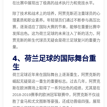
在比赛中展现出了极高的战术执行力和竞技水平。
除了技术和战术上的培养，阿贾克斯还注重球员的心
理素质和职业素养。年轻球员们通过不断参与高压比
赛，逐渐适应了国际大赛的节奏，能够在重要比赛中
发挥出色。这为荷兰足球的未来注入了新的活力，阿
贾克斯的新生代球员无疑会是荷兰足球复兴的重要力
量。
4、荷兰足球的国际舞台重
生
荷兰足球近年来在国际舞台上逐渐重生，阿贾克斯的
崛起无疑是这一重生的重要标志。过去几年，阿贾克
斯在欧洲赛场上取得了一系列出色的成绩，尤其是在
2018-2019赛季的欧洲冠军联赛中，阿贾克斯不仅战
胜了皇马和尤文图斯等豪强，还成功晋级四强，展现