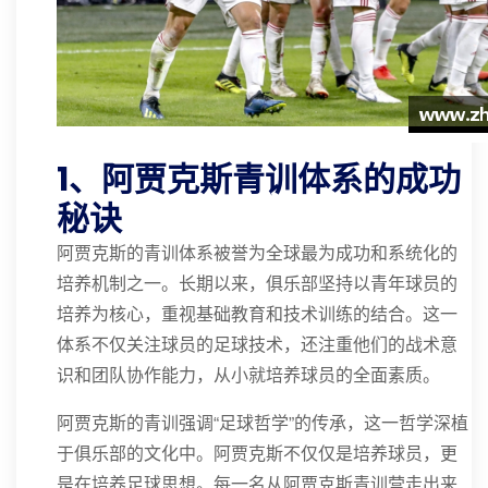
1、阿贾克斯青训体系的成功
秘诀
阿贾克斯的青训体系被誉为全球最为成功和系统化的
培养机制之一。长期以来，俱乐部坚持以青年球员的
培养为核心，重视基础教育和技术训练的结合。这一
体系不仅关注球员的足球技术，还注重他们的战术意
识和团队协作能力，从小就培养球员的全面素质。
阿贾克斯的青训强调“足球哲学”的传承，这一哲学深植
于俱乐部的文化中。阿贾克斯不仅仅是培养球员，更
是在培养足球思想。每一名从阿贾克斯青训营走出来