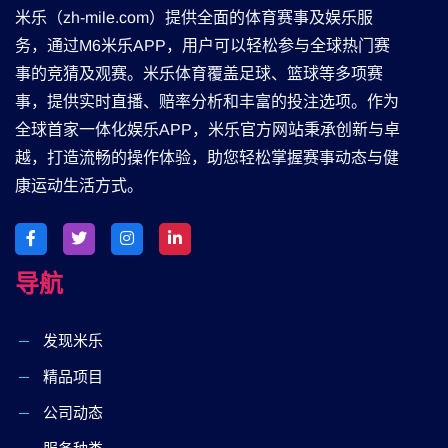
米乐（zh-mile.com）提供全面的体育赛事及娱乐服
务，通过M6米乐APP，用户可以轻松参与全球热门赛
事的竞猜及观赛。米乐体育覆盖足球、篮球等多项赛
事，提供实时直播、赔率分析和丰富的投注选项。作为
全球首家一体化娱乐APP，米乐官方网站秉承创新与卓
越，打造流畅的操作体验，助您轻松掌握赛事动态与健
康运动生活方式。
导航
发现米乐
精品项目
公司动态