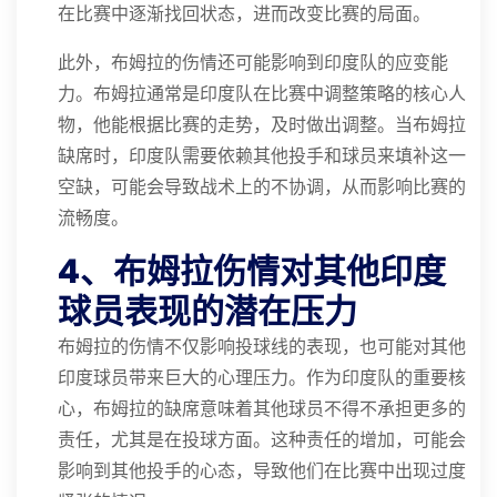
在比赛中逐渐找回状态，进而改变比赛的局面。
此外，布姆拉的伤情还可能影响到印度队的应变能
力。布姆拉通常是印度队在比赛中调整策略的核心人
物，他能根据比赛的走势，及时做出调整。当布姆拉
缺席时，印度队需要依赖其他投手和球员来填补这一
空缺，可能会导致战术上的不协调，从而影响比赛的
流畅度。
4、布姆拉伤情对其他印度
球员表现的潜在压力
布姆拉的伤情不仅影响投球线的表现，也可能对其他
印度球员带来巨大的心理压力。作为印度队的重要核
心，布姆拉的缺席意味着其他球员不得不承担更多的
责任，尤其是在投球方面。这种责任的增加，可能会
影响到其他投手的心态，导致他们在比赛中出现过度