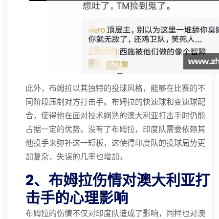
此外，布姆拉以其独特的投球风格，能够在比赛的不
同阶段压制对方打击手。布姆拉的快速球和变速球配
合，使得他在面对技术娴熟的澳大利亚打击手时仍能
占据一定的优势。没有了布姆拉，印度队需要依赖其
他投手来弥补这一短板，这使得印度队的投球局势更
加复杂，失误的几率也增加。
2、布姆拉伤情对澳大利亚打
击手的心理影响
布姆拉的伤情不仅对印度队造成了影响，同样也对澳