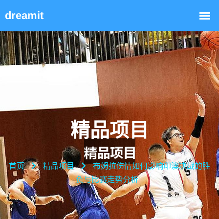
精品项目
首页
精品项目
布姆拉伤情如何影响印澳决战的胜
负与比赛走势分析