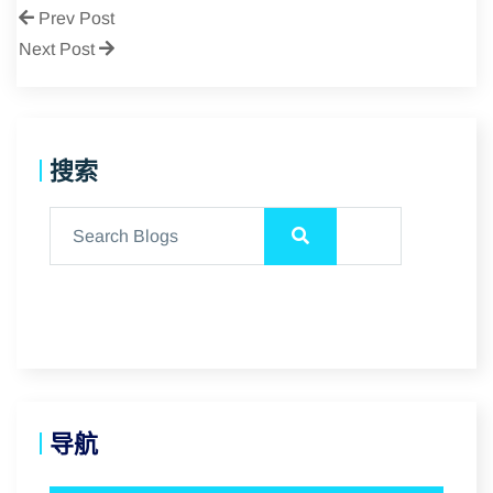
Prev Post
Next Post
搜索
导航