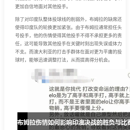
更加自信地面对其他投手。
除了对印度队整体投球线的削弱外，布姆拉的缺席还
使得印度队的轮换更加紧张。由于布姆拉通常担任头
号投手，他的伤情使得其他投手不得不承担更多的责
任，这可能导致其他投手在关键时刻出现失误或体力
不支。而澳大利亚的打击手群体在面对更为平庸的投
球时，能够迅速调整打法，从而提高得分机会。