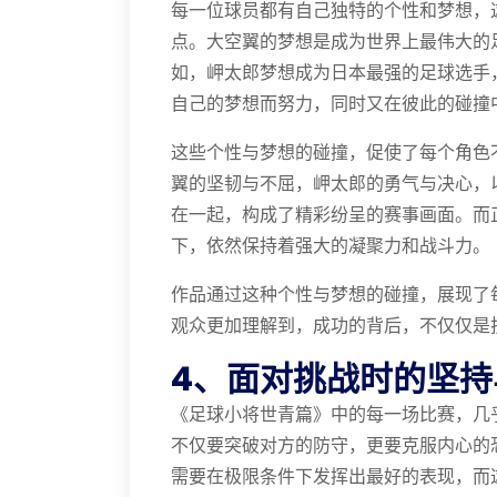
每一位球员都有自己独特的个性和梦想，
点。大空翼的梦想是成为世界上最伟大的
如，岬太郎梦想成为日本最强的足球选手
自己的梦想而努力，同时又在彼此的碰撞
这些个性与梦想的碰撞，促使了每个角色
翼的坚韧与不屈，岬太郎的勇气与决心，
在一起，构成了精彩纷呈的赛事画面。而
下，依然保持着强大的凝聚力和战斗力。
作品通过这种个性与梦想的碰撞，展现了
观众更加理解到，成功的背后，不仅仅是
4、面对挑战时的坚持
《足球小将世青篇》中的每一场比赛，几
不仅要突破对方的防守，更要克服内心的
需要在极限条件下发挥出最好的表现，而