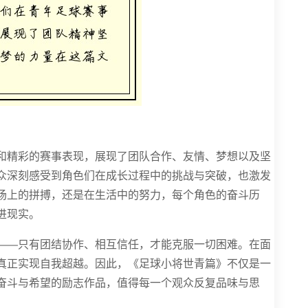
和精彩的赛事表现，展现了团队合作、友情、梦想以及坚
众深刻感受到角色们在成长过程中的挑战与突破，也激发
场上的拼搏，还是在生活中的努力，每个角色的奋斗历
进现实。
——只有团结协作、相互信任，才能克服一切困难。在面
真正实现自我超越。因此，《足球小将世青篇》不仅是一
奋斗与希望的励志作品，值得每一个观众反复品味与思