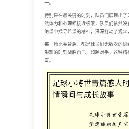
一。
特别是在最关键的时刻，队员们展现出了
然体力和心理都接近极限，队员们依然没
绝望中找寻希望的精神，深深打动了观众
每一场比赛背后，都是球员们无数次的训
艰难的时刻战胜自己，超越对手。这种精
富。