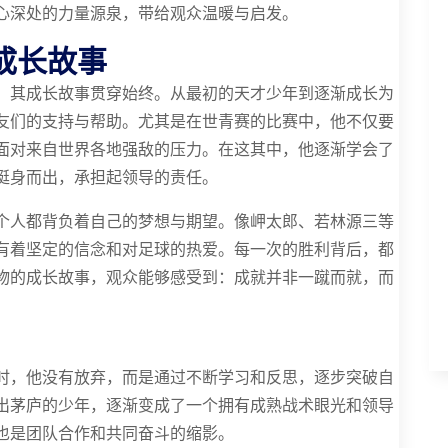
心深处的力量源泉，带给观众温暖与启发。
成长故事
，其成长故事贯穿始终。从最初的天才少年到逐渐成长为
友们的支持与帮助。尤其是在世青赛的比赛中，他不仅要
面对来自世界各地强敌的压力。在这其中，他逐渐学会了
挺身而出，承担起领导的责任。
个人都背负着自己的梦想与期望。像岬太郎、若林源三等
有着坚定的信念和对足球的热爱。每一次的胜利背后，都
物的成长故事，观众能够感受到：成就并非一蹴而就，而
时，他没有放弃，而是通过不断学习和反思，逐步突破自
出茅庐的少年，逐渐变成了一个拥有成熟战术眼光和领导
也是团队合作和共同奋斗的缩影。