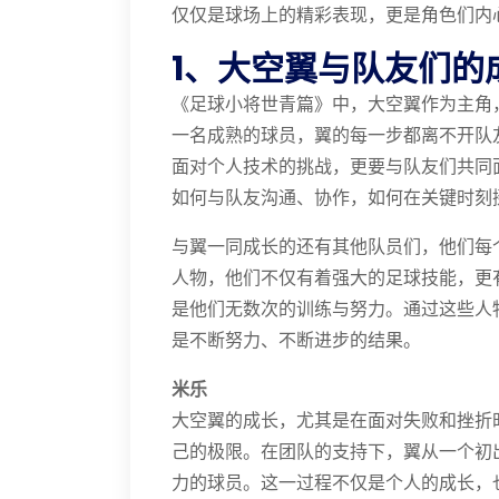
仅仅是球场上的精彩表现，更是角色们内
1、大空翼与队友们的
《足球小将世青篇》中，大空翼作为主角
一名成熟的球员，翼的每一步都离不开队
面对个人技术的挑战，更要与队友们共同
如何与队友沟通、协作，如何在关键时刻
与翼一同成长的还有其他队员们，他们每
人物，他们不仅有着强大的足球技能，更
是他们无数次的训练与努力。通过这些人
是不断努力、不断进步的结果。
米乐
大空翼的成长，尤其是在面对失败和挫折
己的极限。在团队的支持下，翼从一个初
力的球员。这一过程不仅是个人的成长，