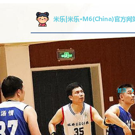
首页
首页