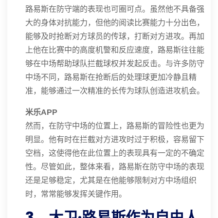
路易斯在防守端的表现也可圈可点。虽然他不具备强
大的身体对抗能力，但他的阅读比赛能力十分出色，
能够及时抢断对方球员的传球，打断对方进攻。再加
上他在比赛中的高度机警和反应速度，路易斯往往能
够在中场帮助球队拦截球权并发起反击。与许多防守
中场不同，路易斯在抢断后的处理球更加冷静且精
准，能够通过一次精准的长传为球队创造进攻机会。
米乐APP
然而，在防守中场的位置上，路易斯的冒险性也更为
明显。他有时在拦截对方进攻时过于积极，容易留下
空档，这使得他在此位置上的表现具有一定的不确定
性。尽管如此，整体来看，路易斯在防守中场的表现
还是足够稳定，尤其是在他能够限制对方中场组织
时，常常能够发挥关键作用。
3、大卫·路易斯作为自由人