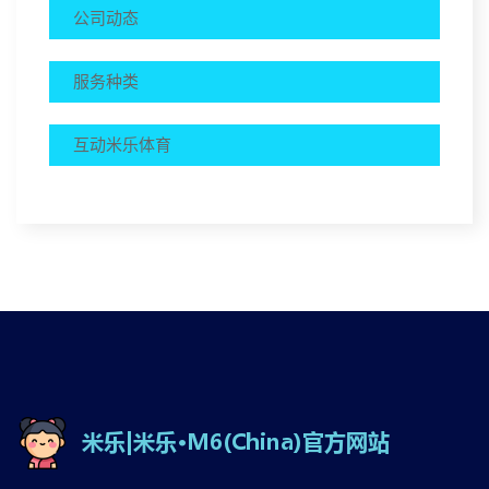
公司动态
服务种类
互动米乐体育