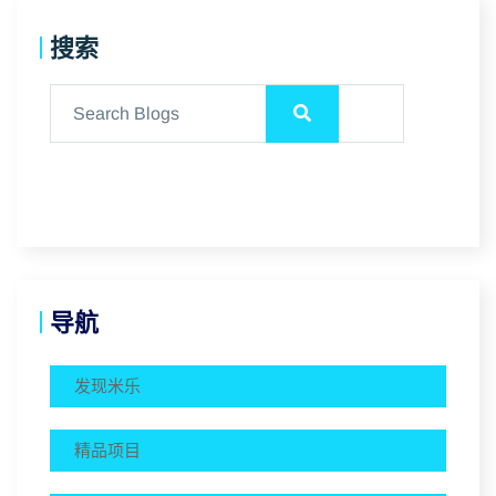
搜索
导航
发现米乐
精品项目