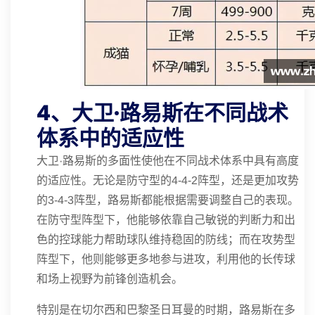
4、大卫·路易斯在不同战术
体系中的适应性
大卫·路易斯的多面性使他在不同战术体系中具有高度
的适应性。无论是防守型的4-4-2阵型，还是更加攻势
的3-4-3阵型，路易斯都能根据需要调整自己的表现。
在防守型阵型下，他能够依靠自己敏锐的判断力和出
色的控球能力帮助球队维持稳固的防线；而在攻势型
阵型下，他则能够更多地参与进攻，利用他的长传球
和场上视野为前锋创造机会。
特别是在切尔西和巴黎圣日耳曼的时期，路易斯在多