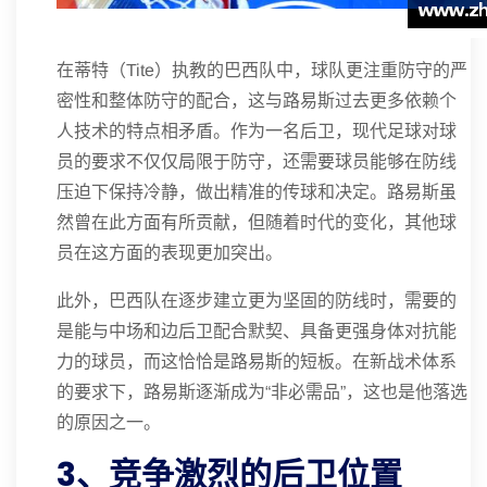
在蒂特（Tite）执教的巴西队中，球队更注重防守的严
密性和整体防守的配合，这与路易斯过去更多依赖个
人技术的特点相矛盾。作为一名后卫，现代足球对球
员的要求不仅仅局限于防守，还需要球员能够在防线
压迫下保持冷静，做出精准的传球和决定。路易斯虽
然曾在此方面有所贡献，但随着时代的变化，其他球
员在这方面的表现更加突出。
此外，巴西队在逐步建立更为坚固的防线时，需要的
是能与中场和边后卫配合默契、具备更强身体对抗能
力的球员，而这恰恰是路易斯的短板。在新战术体系
的要求下，路易斯逐渐成为“非必需品”，这也是他落选
的原因之一。
3、竞争激烈的后卫位置