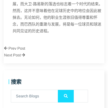
展，而大卫·路易斯的落选也标志着一个时代的结束。
然而，这并不意味着他在足球历史中的地位会因此被
抹去。无论如何，他的职业生涯依旧值得尊重和怀
念，而巴西队的重建与发展，将是每一位球员和球迷
共同见证的历史进程。
Prev Post
Next Post
搜索