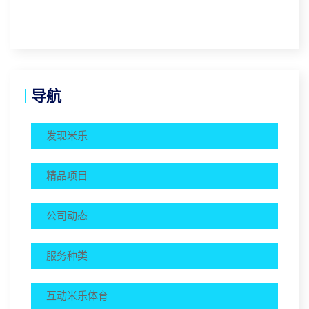
导航
发现米乐
精品项目
公司动态
服务种类
互动米乐体育