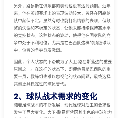
另外，路易斯在俱乐部的表现也没有达到预期。近年
来，他在英超赛场上的表现波动较大，曾经在阿森纳
队中起伏不定。虽然有时也能打出精彩的表现，但频
繁的失误和不稳定的状态，让他未能持续保持高水平
的竞技状态。这种状态的波动，使得他在国家队的竞
争中处于不利地位，尤其是在巴西队这样的顶级球队
中，位置的争夺愈发激烈。
因此，个人状态的下滑成为了大卫·路易斯落选的重要
原因之一。在这样的状态下，即使他曾是巴西队的重
要一员，教练组也难以忽视他的状态问题，最终选择
其他更具稳定性的球员替代。
2、球队战术需求的变化
随着足球战术的不断发展，现代足球对后卫的要求也
发生了巨大变化。大卫·路易斯曾因其出色的控球能力