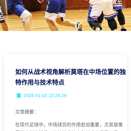
如何从战术视角解析莫塔在中场位置的独
特作用与技术特点
2026-01-02 10:24:29
文章摘要：
在现代足球中，中场球员的作用愈加重要，尤其是像