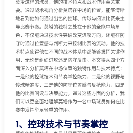
莫塔这样的球员，他的技术特点和战术作用至关重
要。通过战术视角分析莫塔在中场的位置，能够清晰
地看到他如何通过出色的控球、传球与阅读比赛来主
导比赛节奏。莫塔的独特之处在于他的全能中场角
色，不仅能通过技术性突破改变进攻方向，还能在防
守时通过位置感与判断力来控制比赛的流动。他的技
术特点使得他在不同的战术体系中都能够发挥关键作
用，无论是组织进攻还是防守反击。本文将从四个方
面深入分析莫塔在中场位置的独特作用与技术特点：
一是他的控球技术和节奏掌控能力，二是他的视野与
传球精准度，三是他的防守位置感与反抢能力，四是
他的比赛阅读与决策能力。通过这些方面的分析，我
们可以更全面地理解莫塔作为一名中场球员如何在比
赛中发挥举足轻重的作用。
1、控球技术与节奏掌控