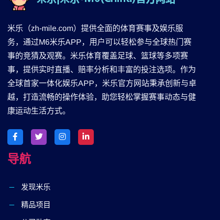
米乐（zh-mile.com）提供全面的体育赛事及娱乐服
务，通过M6米乐APP，用户可以轻松参与全球热门赛
事的竞猜及观赛。米乐体育覆盖足球、篮球等多项赛
事，提供实时直播、赔率分析和丰富的投注选项。作为
全球首家一体化娱乐APP，米乐官方网站秉承创新与卓
越，打造流畅的操作体验，助您轻松掌握赛事动态与健
康运动生活方式。
导航
发现米乐
精品项目