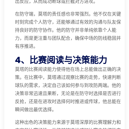
出反应，从而成功断球或拦截对方进攻。
在防守端，莫塔的责任感也非常强烈。他不仅在关键
时刻完成个人防守，还能够通过有效的沟通与队友保
持良好的防守协作。他的防守并非单纯依靠个人能
力，而是更注重与团队配合，确保中场的防线稳固并
有序推进。
4、比赛阅读与决策能力
莫塔的比赛阅读能力使得他在场上总能做出正确的决
策。在比赛中，莫塔通过观察比赛的走势，快速判断
球队的需求，决定自己该如何参与到攻防两端。他的
决策非常迅速且果断，无论是在防守时选择是否进行
反抢，还是在进攻时选择何时推进或传球，他总能在
瞬间做出最优选择。
这种出色的决策能力来源于莫塔深厚的比赛理解力和