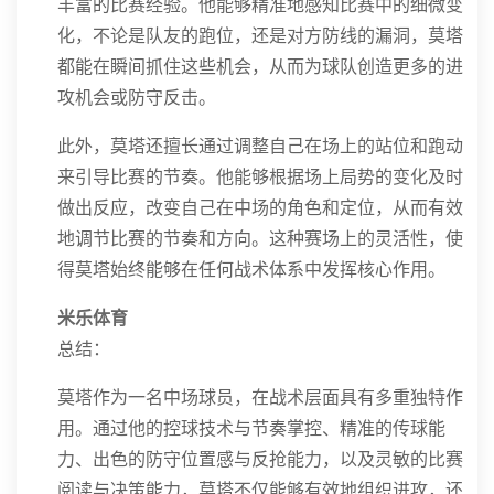
丰富的比赛经验。他能够精准地感知比赛中的细微变
化，不论是队友的跑位，还是对方防线的漏洞，莫塔
都能在瞬间抓住这些机会，从而为球队创造更多的进
攻机会或防守反击。
此外，莫塔还擅长通过调整自己在场上的站位和跑动
来引导比赛的节奏。他能够根据场上局势的变化及时
做出反应，改变自己在中场的角色和定位，从而有效
地调节比赛的节奏和方向。这种赛场上的灵活性，使
得莫塔始终能够在任何战术体系中发挥核心作用。
米乐体育
总结：
莫塔作为一名中场球员，在战术层面具有多重独特作
用。通过他的控球技术与节奏掌控、精准的传球能
力、出色的防守位置感与反抢能力，以及灵敏的比赛
阅读与决策能力，莫塔不仅能够有效地组织进攻，还