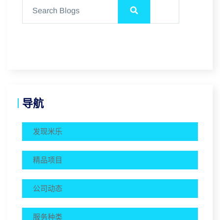
导航
发现米乐
精品项目
公司动态
服务种类