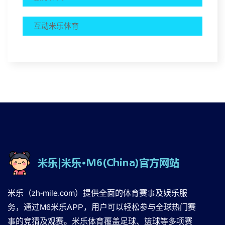
互动米乐体育
米乐（zh-mile.com）提供全面的体育赛事及娱乐服
务，通过M6米乐APP，用户可以轻松参与全球热门赛
事的竞猜及观赛。米乐体育覆盖足球、篮球等多项赛