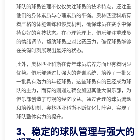
球队的球员管理不仅仅关注球员的技术特点，还注重
他们的身体素质与心理素质的平衡。奥林匹亚科斯有
着严格的体能训练和恢复机制，确保球员在赛季中保
持良好的竞技状态。在心理管理上，俱乐部注重球员
的情绪调节，帮助球员应对比赛压力，确保球员能够
在关键时刻展现出最好的状态。
此外，奥林匹亚科斯在青年球员培养方面也有着明显
优势。俱乐部通过其强大的青训系统，培养了一批又
一批具有潜力的年轻球员，这些球员有的已经成为球
队的主力，而有的则通过转会加盟其他大俱乐部，为
俱乐部创造了可观的经济收益。通过合理的球员流动
和培养机制，奥林匹亚科斯不断优化其阵容，实现了
球队整体实力的提升。
3、稳定的球队管理与强大的