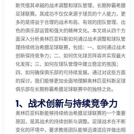
斯凭借其卓越的战术调整和球队管理，长期称霸希腊
足球联赛。其成功不仅仅来源于球员的个人能力，更
多的是得益于合理的战术布局、有效的团队管理、出
色的俱乐部运营和强大的精神文化。本文将从四个方
面深入分析奥林匹亚科斯如何通过战术调整和球队管
理持续统治希腊足球联赛，包括：一、如何通过战术
创新保持竞争力；二、如何优化球员阵容并实现最大
化发挥；三、如何在球队管理中建立稳定的氛围；
四、如何确保俱乐部的可持续发展。通过对这些方面
的探讨，我们能够更加全面地理解奥林匹亚科斯足球
俱乐部在长期称霸希腊足球联赛中的独特之处。
1、战术创新与持续竞争力
奥林匹亚科斯能够持续统治希腊足球联赛的一个重要
原因，是其战术的持续创新与调整。足球战术在不断
变化的环境中，要求教练团队能够迅速适应并做出相