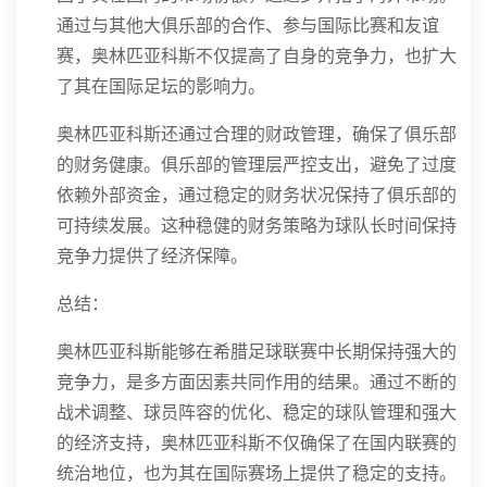
通过与其他大俱乐部的合作、参与国际比赛和友谊
赛，奥林匹亚科斯不仅提高了自身的竞争力，也扩大
了其在国际足坛的影响力。
奥林匹亚科斯还通过合理的财政管理，确保了俱乐部
的财务健康。俱乐部的管理层严控支出，避免了过度
依赖外部资金，通过稳定的财务状况保持了俱乐部的
可持续发展。这种稳健的财务策略为球队长时间保持
竞争力提供了经济保障。
总结：
奥林匹亚科斯能够在希腊足球联赛中长期保持强大的
竞争力，是多方面因素共同作用的结果。通过不断的
战术调整、球员阵容的优化、稳定的球队管理和强大
的经济支持，奥林匹亚科斯不仅确保了在国内联赛的
统治地位，也为其在国际赛场上提供了稳定的支持。