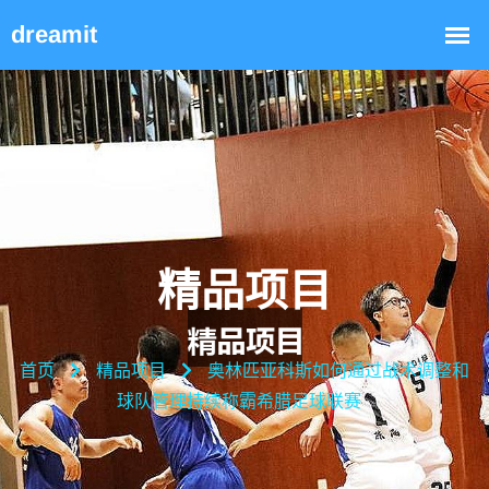
精品项目
首页
精品项目
奥林匹亚科斯如何通过战术调整和
球队管理持续称霸希腊足球联赛