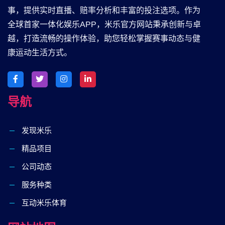
事，提供实时直播、赔率分析和丰富的投注选项。作为
全球首家一体化娱乐APP，米乐官方网站秉承创新与卓
越，打造流畅的操作体验，助您轻松掌握赛事动态与健
康运动生活方式。
导航
发现米乐
精品项目
公司动态
服务种类
互动米乐体育