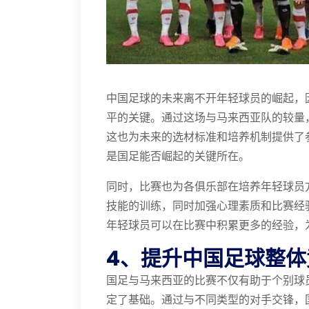
中国足球的未来离不开年轻球员的崛起，
平的关键。通过这场与马来西亚队的较量
这也为未来的选材标准和培养机制提供了
是国足能否崛起的关键所在。
同时，比赛也为各俱乐部在培养年轻球员
技能的训练，同时加强心理素质和比赛经
年轻球员可以在比赛中积累更多的经验，
4、提升中国足球整体
国足与马来西亚的比赛不仅有助于个别球
定了基础。通过与不同类型的对手交锋，