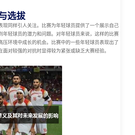
与选拔
表现同样引人关注。比赛为年轻球员提供了一个展示自己
到年轻球员的潜力和问题。对年轻球员来说，这样的比赛
高压环境中成长的机会。比赛中的一些年轻球员表现出了
在面对较强的对抗时显得较为紧张或缺乏大赛经验。