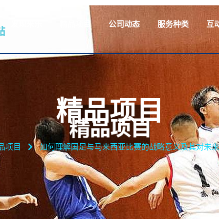
发现米乐
精品项目
公司动态
服务种类
互
精品项目
品项目
如何理解国足与马来西亚比赛的战略意义及其对未