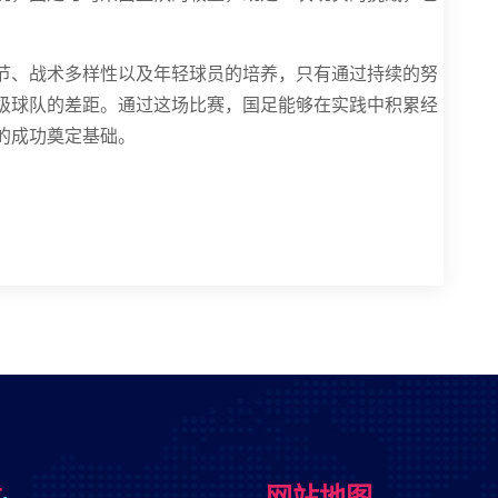
节、战术多样性以及年轻球员的培养，只有通过持续的努
级球队的差距。通过这场比赛，国足能够在实践中积累经
的成功奠定基础。
航
网站地图