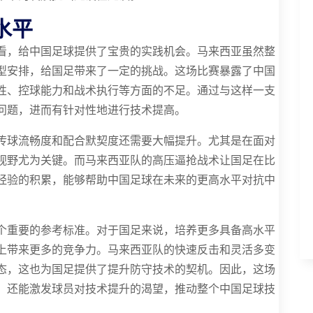
水平
看，给中国足球提供了宝贵的实践机会。马来西亚虽然整
型安排，给国足带来了一定的挑战。这场比赛暴露了中国
性、控球能力和战术执行等方面的不足。通过与这样一支
问题，进而有针对性地进行技术提高。
传球流畅度和配合默契度还需要大幅提升。尤其是在面对
视野尤为关键。而马来西亚队的高压逼抢战术让国足在比
经验的积累，能够帮助中国足球在未来的更高水平对抗中
个重要的参考标准。对于国足来说，培养更多具备高水平
上带来更多的竞争力。马来西亚队的快速反击和灵活多变
态，这也为国足提供了提升防守技术的契机。因此，这场
，还能激发球员对技术提升的渴望，推动整个中国足球技