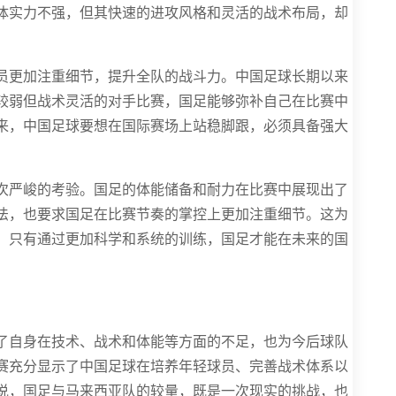
体实力不强，但其快速的进攻风格和灵活的战术布局，却
员更加注重细节，提升全队的战斗力。中国足球长期以来
较弱但战术灵活的对手比赛，国足能够弥补自己在比赛中
来，中国足球要想在国际赛场上站稳脚跟，必须具备强大
次严峻的考验。国足的体能储备和耐力在比赛中展现出了
法，也要求国足在比赛节奏的掌控上更加注重细节。这为
，只有通过更加科学和系统的训练，国足才能在未来的国
了自身在技术、战术和体能等方面的不足，也为今后球队
赛充分显示了中国足球在培养年轻球员、完善战术体系以
说，国足与马来西亚队的较量，既是一次现实的挑战，也