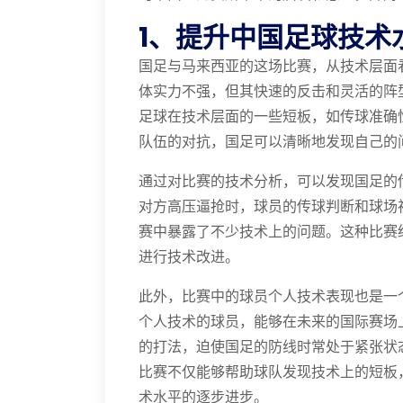
1、提升中国足球技术
国足与马来西亚的这场比赛，从技术层面
体实力不强，但其快速的反击和灵活的阵
足球在技术层面的一些短板，如传球准确
队伍的对抗，国足可以清晰地发现自己的
通过对比赛的技术分析，可以发现国足的
对方高压逼抢时，球员的传球判断和球场
赛中暴露了不少技术上的问题。这种比赛
进行技术改进。
此外，比赛中的球员个人技术表现也是一
个人技术的球员，能够在未来的国际赛场
的打法，迫使国足的防线时常处于紧张状
比赛不仅能够帮助球队发现技术上的短板
术水平的逐步进步。