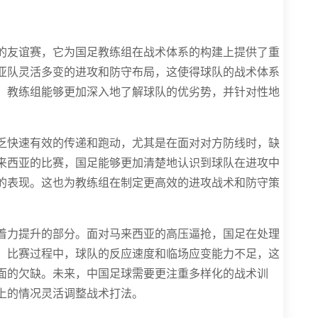
的友谊赛，它为国足教练组在战术体系的构建上提供了重
亚队灵活多变的进攻和防守布局，这使得球队的战术体系
，教练组能够更加深入地了解球队的优劣势，并针对性地
乏快速有效的传递和跑动，尤其是在面对对方防线时，缺
来西亚的比赛，国足能够更加清楚地认识到球队在进攻中
的表现。这也为教练组在制定更高效的进攻战术和防守策
着力提升的部分。面对马来西亚的高压逼抢，国足在处理
。比赛过程中，球队的反应速度和临场应变能力不足，这
面的欠缺。未来，中国足球需要更注重多样化的战术训
上的情况灵活调整战术打法。