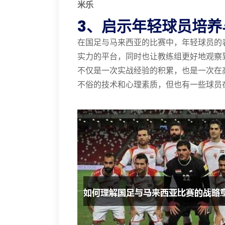
米乐
3、启示年轻球员培养
在国足与马来西亚的比赛中，年轻球员的
实力的平台，同时也让教练组更好地观察
不仅是一次实战经验的积累，也是一次在
不俗的技术和心理素质，但也有一些球员