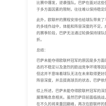
比赛中爆发，逆袭强队。巴萨在面对这些
于多方面因素的限制，往往难以保持稳定
此外，欧联杯的赛程安排也给球队带来了
的多线作战中，体能和阵容深度的不足，
的赛季阶段，巴萨无法通过轮换保持球队
折。
总结：
巴萨未能夺得欧联杯冠军的原因是多方面
态的不稳定以及激烈的欧战竞争环境等因
但这并不意味着球队无法在未来取得更好
阵容深度，并且提高球员的状态，巴萨依
综上所述，巴萨未能夺得欧联杯冠军的深
展策略息息相关。虽然巴萨目前面临挑战
在不久的将来重回巅峰，再次在欧联杯的