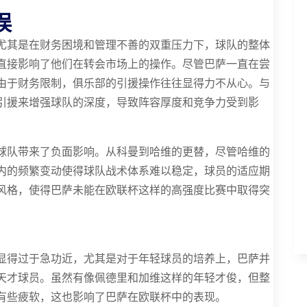
误
尤其是在财务困境和管理不善的双重压力下，球队的整体
直接影响了他们在转会市场上的操作。尽管巴萨一直在尝
由于财务限制，俱乐部的引援操作往往显得力不从心。与
引援来增强球队的深度，导致阵容厚度和竞争力受到影
球队带来了负面影响。从科曼到哈维的更替，尽管哈维的
内的频繁变动使得球队战术体系难以稳定，球员的适应期
风格，使得巴萨未能在欧联杯这样的高强度比赛中取得突
显得过于急功近，尤其是对于年轻球员的培养上，巴萨并
天才球员。虽然有像佩德里和加维这样的年轻才俊，但整
有些疲软，这也影响了巴萨在欧联杯中的表现。