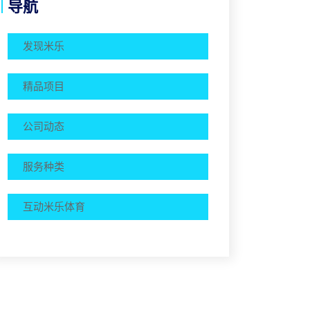
导航
发现米乐
精品项目
公司动态
服务种类
互动米乐体育