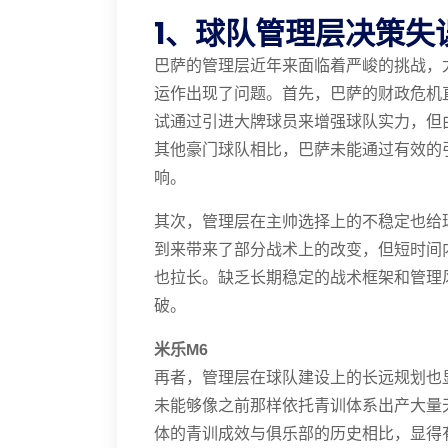
1、球队管理层决策失
巴萨的管理层近年来面临着严峻的挑战，
运作出现了问题。首先，巴萨的财政危机
试通过引进大牌球员来增强球队实力，但
其他豪门球队相比，巴萨未能通过有效的
响。
其次，管理层在主帅选择上的不稳定也给
到来带来了部分战术上的改变，但短时间
也拉长。缺乏长期稳定的战术框架和管理
破。
米乐M6
再者，管理层在球队建设上的长远规划也
未能够像之前那样依托青训体系出产大量
体的青训成效与俱乐部的历史相比，显得