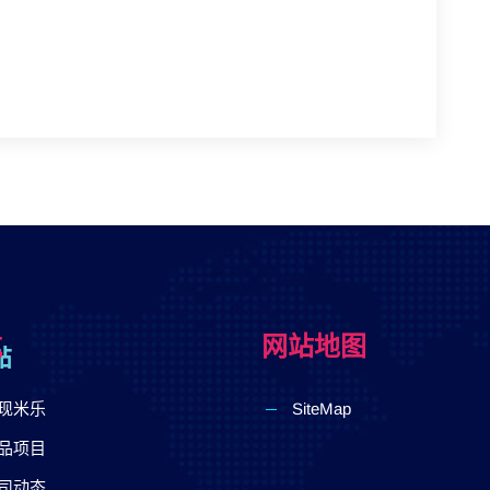
航
网站地图
现米乐
SiteMap
品项目
司动态