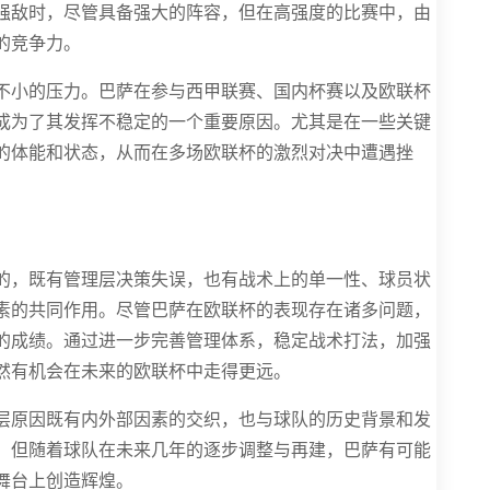
强敌时，尽管具备强大的阵容，但在高强度的比赛中，由
的竞争力。
不小的压力。巴萨在参与西甲联赛、国内杯赛以及欧联杯
成为了其发挥不稳定的一个重要原因。尤其是在一些关键
的体能和状态，从而在多场欧联杯的激烈对决中遭遇挫
的，既有管理层决策失误，也有战术上的单一性、球员状
素的共同作用。尽管巴萨在欧联杯的表现存在诸多问题，
的成绩。通过进一步完善管理体系，稳定战术打法，加强
然有机会在未来的欧联杯中走得更远。
层原因既有内外部因素的交织，也与球队的历史背景和发
，但随着球队在未来几年的逐步调整与再建，巴萨有可能
舞台上创造辉煌。