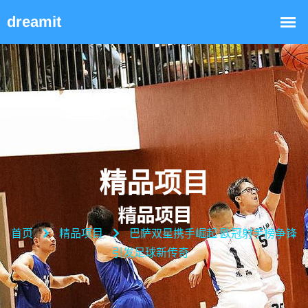
精品项目
首页
精品项目
巴萨双星携手崛起 欧冠射手榜争锋
引发足球新传奇