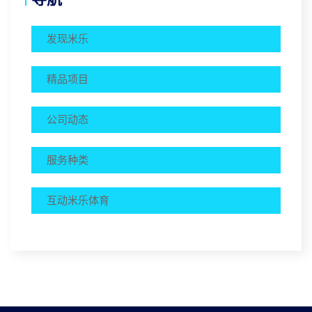
发现米乐
精品项目
公司动态
服务种类
互动米乐体育