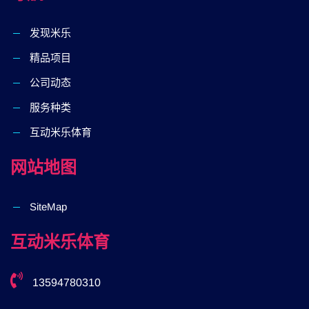
发现米乐
精品项目
公司动态
服务种类
互动米乐体育
网站地图
SiteMap
互动米乐体育
13594780310