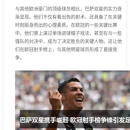
与其他欧洲豪门的顶级球员相比，巴萨双星的实力逐
渐显现。他们不仅有着出色的射术，还具备了在关键
时刻挺身而出的心理素质。在欧冠的一些关键比赛
中，他们曾上演过单场进球帽子戏法，甚至在与一些
强队的对决中，成为了决定胜负的关键人物。这让他
们在欧冠射手榜上，与其他明星球员形成了直接竞
争。