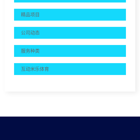
精品项目
公司动态
服务种类
互动米乐体育