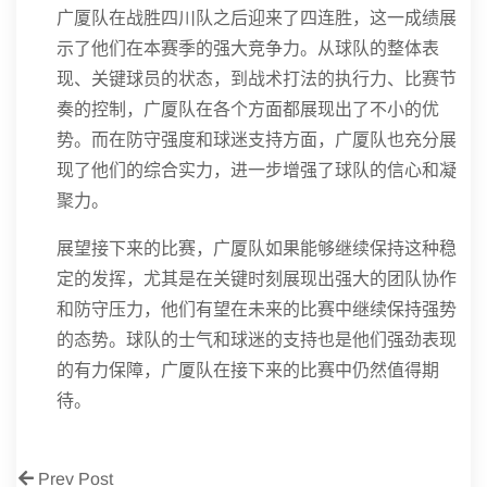
广厦队在战胜四川队之后迎来了四连胜，这一成绩展
示了他们在本赛季的强大竞争力。从球队的整体表
现、关键球员的状态，到战术打法的执行力、比赛节
奏的控制，广厦队在各个方面都展现出了不小的优
势。而在防守强度和球迷支持方面，广厦队也充分展
现了他们的综合实力，进一步增强了球队的信心和凝
聚力。
展望接下来的比赛，广厦队如果能够继续保持这种稳
定的发挥，尤其是在关键时刻展现出强大的团队协作
和防守压力，他们有望在未来的比赛中继续保持强势
的态势。球队的士气和球迷的支持也是他们强劲表现
的有力保障，广厦队在接下来的比赛中仍然值得期
待。
Prev Post