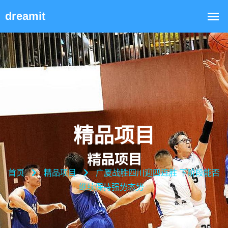
精品项目
首页
精品项目
广厦战胜四川迎四连胜 下阶段能否
继续保持强势态势