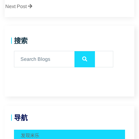
Next Post
搜索
导航
发现米乐