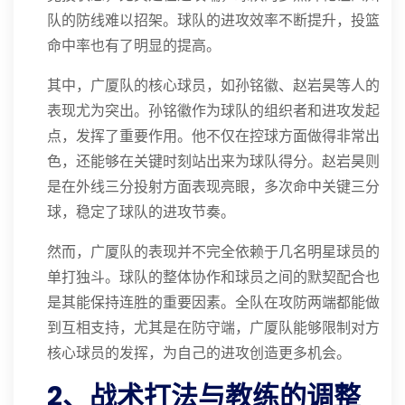
队的防线难以招架。球队的进攻效率不断提升，投篮
命中率也有了明显的提高。
其中，广厦队的核心球员，如孙铭徽、赵岩昊等人的
表现尤为突出。孙铭徽作为球队的组织者和进攻发起
点，发挥了重要作用。他不仅在控球方面做得非常出
色，还能够在关键时刻站出来为球队得分。赵岩昊则
是在外线三分投射方面表现亮眼，多次命中关键三分
球，稳定了球队的进攻节奏。
然而，广厦队的表现并不完全依赖于几名明星球员的
单打独斗。球队的整体协作和球员之间的默契配合也
是其能保持连胜的重要因素。全队在攻防两端都能做
到互相支持，尤其是在防守端，广厦队能够限制对方
核心球员的发挥，为自己的进攻创造更多机会。
2、战术打法与教练的调整