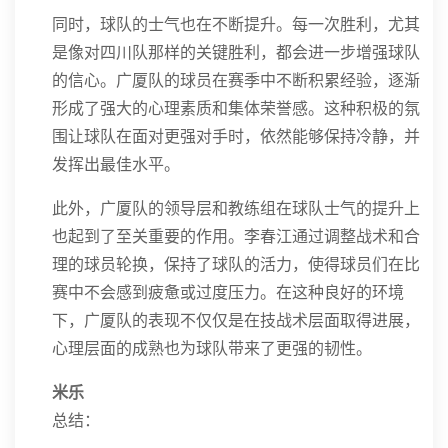
同时，球队的士气也在不断提升。每一次胜利，尤其
是像对四川队那样的关键胜利，都会进一步增强球队
的信心。广厦队的球员在赛季中不断积累经验，逐渐
形成了强大的心理素质和集体荣誉感。这种积极的氛
围让球队在面对更强对手时，依然能够保持冷静，并
发挥出最佳水平。
此外，广厦队的领导层和教练组在球队士气的提升上
也起到了至关重要的作用。李春江通过调整战术和合
理的球员轮换，保持了球队的活力，使得球员们在比
赛中不会感到疲惫或过度压力。在这种良好的环境
下，广厦队的表现不仅仅是在技战术层面取得进展，
心理层面的成熟也为球队带来了更强的韧性。
米乐
总结：