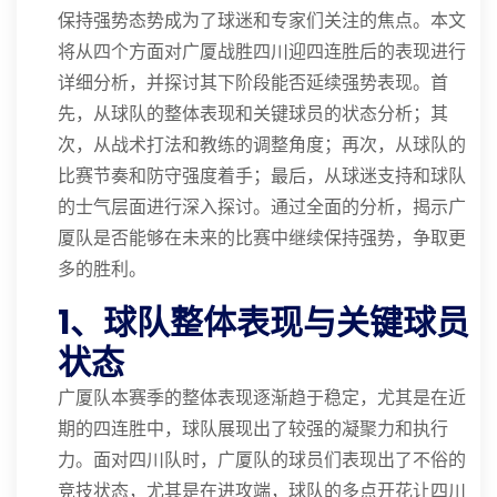
保持强势态势成为了球迷和专家们关注的焦点。本文
将从四个方面对广厦战胜四川迎四连胜后的表现进行
详细分析，并探讨其下阶段能否延续强势表现。首
先，从球队的整体表现和关键球员的状态分析；其
次，从战术打法和教练的调整角度；再次，从球队的
比赛节奏和防守强度着手；最后，从球迷支持和球队
的士气层面进行深入探讨。通过全面的分析，揭示广
厦队是否能够在未来的比赛中继续保持强势，争取更
多的胜利。
1、球队整体表现与关键球员
状态
广厦队本赛季的整体表现逐渐趋于稳定，尤其是在近
期的四连胜中，球队展现出了较强的凝聚力和执行
力。面对四川队时，广厦队的球员们表现出了不俗的
竞技状态，尤其是在进攻端，球队的多点开花让四川