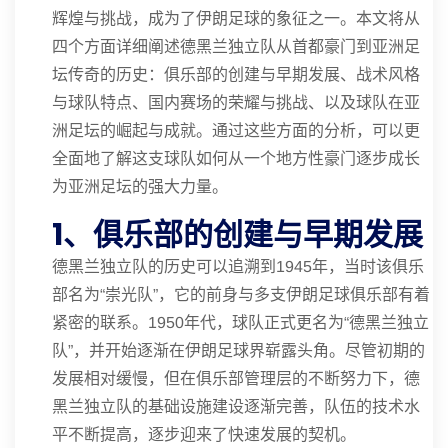
辉煌与挑战，成为了伊朗足球的象征之一。本文将从
四个方面详细阐述德黑兰独立队从首都豪门到亚洲足
坛传奇的历史：俱乐部的创建与早期发展、战术风格
与球队特点、国内赛场的荣耀与挑战、以及球队在亚
洲足坛的崛起与成就。通过这些方面的分析，可以更
全面地了解这支球队如何从一个地方性豪门逐步成长
为亚洲足坛的强大力量。
1、俱乐部的创建与早期发展
德黑兰独立队的历史可以追溯到1945年，当时该俱乐
部名为“崇光队”，它的前身与多支伊朗足球俱乐部有着
紧密的联系。1950年代，球队正式更名为“德黑兰独立
队”，并开始逐渐在伊朗足球界崭露头角。尽管初期的
发展相对缓慢，但在俱乐部管理层的不断努力下，德
黑兰独立队的基础设施建设逐渐完善，队伍的技术水
平不断提高，逐步迎来了快速发展的契机。