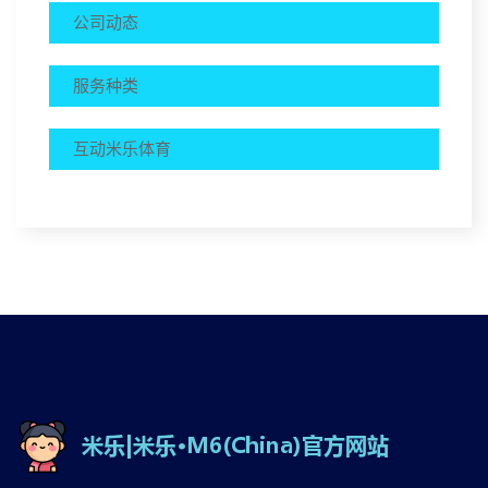
公司动态
服务种类
互动米乐体育