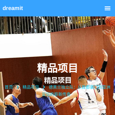
精品项目
首页
精品项目
德黑兰独立队：从首都豪门到亚洲
足坛的崭新传奇