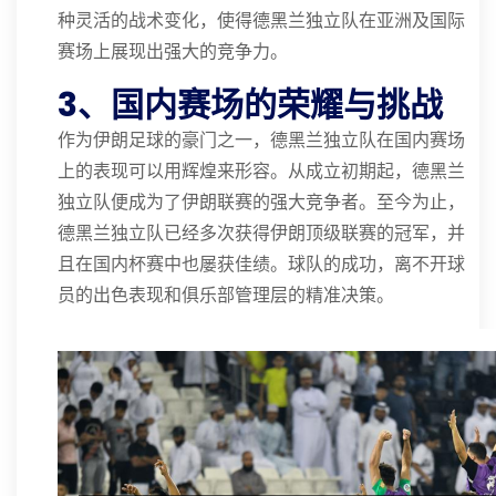
种灵活的战术变化，使得德黑兰独立队在亚洲及国际
赛场上展现出强大的竞争力。
3、国内赛场的荣耀与挑战
作为伊朗足球的豪门之一，德黑兰独立队在国内赛场
上的表现可以用辉煌来形容。从成立初期起，德黑兰
独立队便成为了伊朗联赛的强大竞争者。至今为止，
德黑兰独立队已经多次获得伊朗顶级联赛的冠军，并
且在国内杯赛中也屡获佳绩。球队的成功，离不开球
员的出色表现和俱乐部管理层的精准决策。