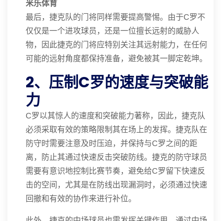
米乐体育
最后，捷克队的门将同样需要提高警惕。由于C罗不
仅仅是一个进攻球员，还是一位擅长远射的威胁人
物，因此捷克的门将应特别关注其远射能力，在任何
可能的远射角度都保持准备，避免被其一脚定乾坤。
2、压制C罗的速度与突破能
力
C罗以其惊人的速度和突破能力著称，因此，捷克队
必须采取有效的策略限制其在场上的发挥。捷克队在
防守时需要注意及时压迫，并保持与C罗之间的距
离，防止其通过快速反击突破防线。捷克的防守球员
需要有意识地控制比赛节奏，避免给C罗留下快速反
击的空间，尤其是在防线出现漏洞时，必须通过快速
回撤和有效的协作来进行补位。
此外，捷克的中场球员也需发挥关键作用，通过中场