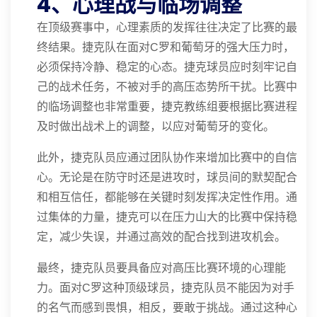
4、心理战与临场调整
在顶级赛事中，心理素质的发挥往往决定了比赛的最
终结果。捷克队在面对C罗和葡萄牙的强大压力时，
必须保持冷静、稳定的心态。捷克球员应时刻牢记自
己的战术任务，不被对手的高压态势所干扰。比赛中
的临场调整也非常重要，捷克教练组要根据比赛进程
及时做出战术上的调整，以应对葡萄牙的变化。
此外，捷克队员应通过团队协作来增加比赛中的自信
心。无论是在防守时还是进攻时，球员间的默契配合
和相互信任，都能够在关键时刻发挥决定性作用。通
过集体的力量，捷克可以在压力山大的比赛中保持稳
定，减少失误，并通过高效的配合找到进攻机会。
最终，捷克队员要具备应对高压比赛环境的心理能
力。面对C罗这种顶级球员，捷克队员不能因为对手
的名气而感到畏惧，相反，要敢于挑战。通过这种心