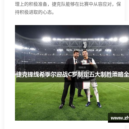
理上的积极准备，捷克队能够在比赛中从容应对，保
持积极进取的心态。