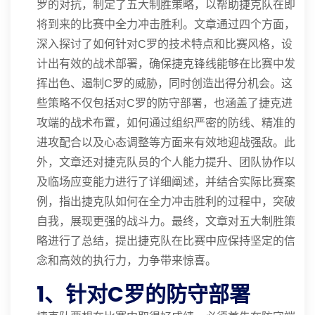
罗的对抗，制定了五大制胜策略，以帮助捷克队在即
将到来的比赛中全力冲击胜利。文章通过四个方面，
深入探讨了如何针对C罗的技术特点和比赛风格，设
计出有效的战术部署，确保捷克锋线能够在比赛中发
挥出色、遏制C罗的威胁，同时创造出得分机会。这
些策略不仅包括对C罗的防守部署，也涵盖了捷克进
攻端的战术布置，如何通过组织严密的防线、精准的
进攻配合以及心态调整等方面来有效地迎战强敌。此
外，文章还对捷克队员的个人能力提升、团队协作以
及临场应变能力进行了详细阐述，并结合实际比赛案
例，指出捷克队如何在全力冲击胜利的过程中，突破
自我，展现更强的战斗力。最终，文章对五大制胜策
略进行了总结，提出捷克队在比赛中应保持坚定的信
念和高效的执行力，力争带来惊喜。
1、针对C罗的防守部署