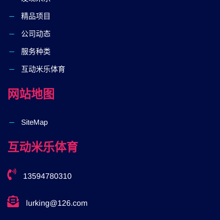
精品项目
公司动态
服务种类
互动米乐体育
网站地图
SiteMap
互动米乐体育
13594780310
lurking@126.com