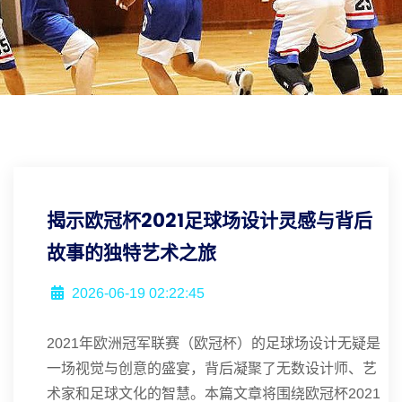
揭示欧冠杯2021足球场设计灵感与背后
故事的独特艺术之旅
2026-06-19 02:22:45
2021年欧洲冠军联赛（欧冠杯）的足球场设计无疑是
一场视觉与创意的盛宴，背后凝聚了无数设计师、艺
术家和足球文化的智慧。本篇文章将围绕欧冠杯2021