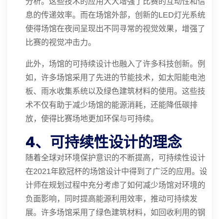
分析。这些技术的应用大大增强了比赛的互动性和信
息的传递效率。而在场馆外部，创新的LED灯光系统
使得场馆在夜间呈现出不同寻常的视觉效果，增强了
比赛的视觉冲击力。
此外，场馆的可持续设计也融入了许多科技创新。例
如，许多场馆采用了先进的节能技术，如太阳能电池
板、雨水收集系统以及绿色建筑材料的使用。这些技
术不仅有助于减少场馆的能源消耗，还能降低碳排
放，使得比赛场地更加环保与可持续。
4、可持续性设计的理念
随着全球对环境保护意识的不断提高，可持续性设计
在2021年欧冠杯的场馆设计中得到了广泛的应用。设
计师在规划过程中充分考虑了如何减少场馆对环境的
负面影响，同时提高能源利用效率，推动可持续发
展。许多场馆采用了绿色建筑材料，如回收利用的钢