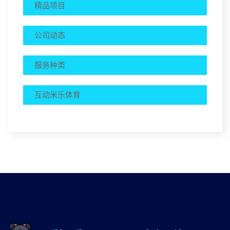
精品项目
公司动态
服务种类
互动米乐体育