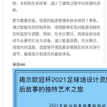
铁、木材和生态砖等，减少了建筑过程中对资源的消
耗。
更为重要的是，场馆的能源管理系统也得到了革新。
通过智能化的控制系统，场馆能够实现对能源消耗的
实时监控与调整。例如，在非比赛日，场馆会自动关
闭不必要的灯光与设备，减少能源浪费。在比赛日，
场馆内的温度、湿度等环境因素会根据实时状况进行
调节，确保观众和球员的最佳体验。
米乐M6