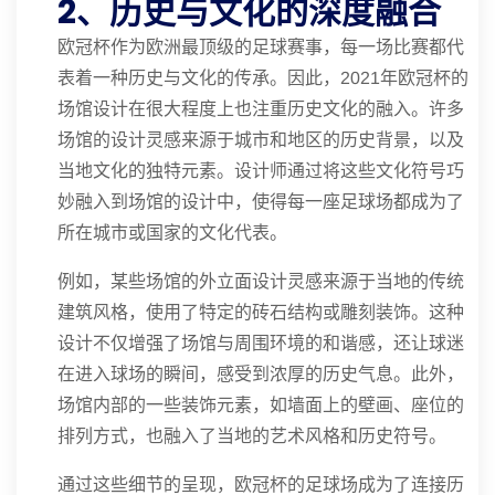
2、历史与文化的深度融合
欧冠杯作为欧洲最顶级的足球赛事，每一场比赛都代
表着一种历史与文化的传承。因此，2021年欧冠杯的
场馆设计在很大程度上也注重历史文化的融入。许多
场馆的设计灵感来源于城市和地区的历史背景，以及
当地文化的独特元素。设计师通过将这些文化符号巧
妙融入到场馆的设计中，使得每一座足球场都成为了
所在城市或国家的文化代表。
例如，某些场馆的外立面设计灵感来源于当地的传统
建筑风格，使用了特定的砖石结构或雕刻装饰。这种
设计不仅增强了场馆与周围环境的和谐感，还让球迷
在进入球场的瞬间，感受到浓厚的历史气息。此外，
场馆内部的一些装饰元素，如墙面上的壁画、座位的
排列方式，也融入了当地的艺术风格和历史符号。
通过这些细节的呈现，欧冠杯的足球场成为了连接历