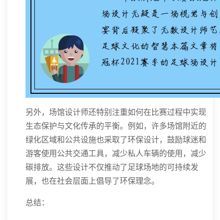
另外，场馆设计师还特别注重如何在比赛过程中实现
生态保护与文化传承的平衡。例如，许多场馆附近的
绿化区域和公共设施也采取了环保设计，鼓励球迷和
游客使用公共交通工具，减少私人车辆的使用，减少
碳排放。这些设计不仅推动了足球场地的可持续发
展，也在社会层面上倡导了环保理念。
总结：