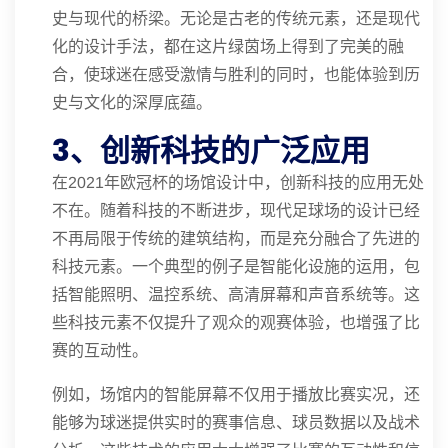
史与现代的桥梁。无论是古老的传统元素，还是现代
化的设计手法，都在这片绿茵场上得到了完美的融
合，使球迷在感受激情与胜利的同时，也能体验到历
史与文化的深厚底蕴。
3、创新科技的广泛应用
在2021年欧冠杯的场馆设计中，创新科技的应用无处
不在。随着科技的不断进步，现代足球场的设计已经
不再局限于传统的建筑结构，而是充分融合了先进的
科技元素。一个典型的例子是智能化设施的运用，包
括智能照明、温控系统、高清屏幕和声音系统等。这
些科技元素不仅提升了观众的观赛体验，也增强了比
赛的互动性。
例如，场馆内的智能屏幕不仅用于播放比赛实况，还
能够为球迷提供实时的赛事信息、球员数据以及战术