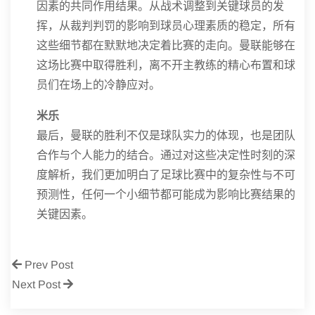
因素的共同作用结果。从战术调整到关键球员的发
挥，从裁判判罚的影响到球员心理素质的稳定，所有
这些细节都在默默地决定着比赛的走向。曼联能够在
这场比赛中取得胜利，离不开主教练的精心布置和球
员们在场上的冷静应对。
米乐
最后，曼联的胜利不仅是球队实力的体现，也是团队
合作与个人能力的结合。通过对这些决定性时刻的深
度解析，我们更加明白了足球比赛中的复杂性与不可
预测性，任何一个小细节都可能成为影响比赛结果的
关键因素。
Prev Post
Next Post