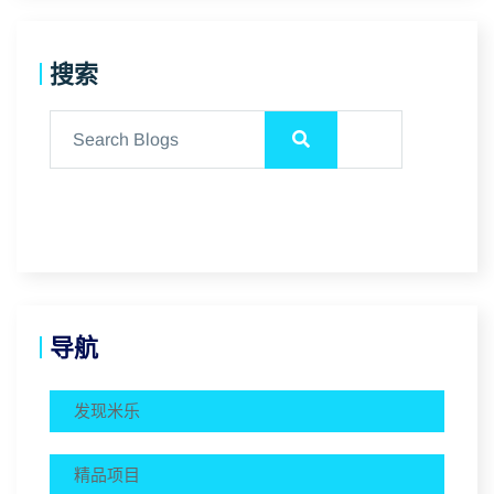
搜索
导航
发现米乐
精品项目