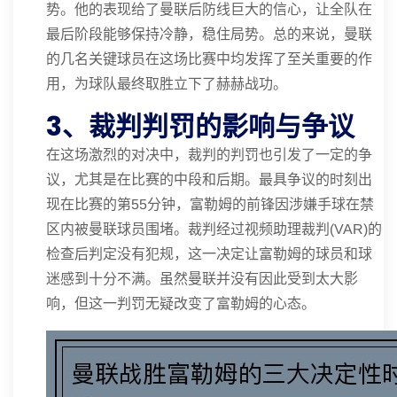
势。他的表现给了曼联后防线巨大的信心，让全队在
最后阶段能够保持冷静，稳住局势。总的来说，曼联
的几名关键球员在这场比赛中均发挥了至关重要的作
用，为球队最终取胜立下了赫赫战功。
3、裁判判罚的影响与争议
在这场激烈的对决中，裁判的判罚也引发了一定的争
议，尤其是在比赛的中段和后期。最具争议的时刻出
现在比赛的第55分钟，富勒姆的前锋因涉嫌手球在禁
区内被曼联球员围堵。裁判经过视频助理裁判(VAR)的
检查后判定没有犯规，这一决定让富勒姆的球员和球
迷感到十分不满。虽然曼联并没有因此受到太大影
响，但这一判罚无疑改变了富勒姆的心态。