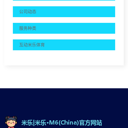
公司动态
服务种类
互动米乐体育