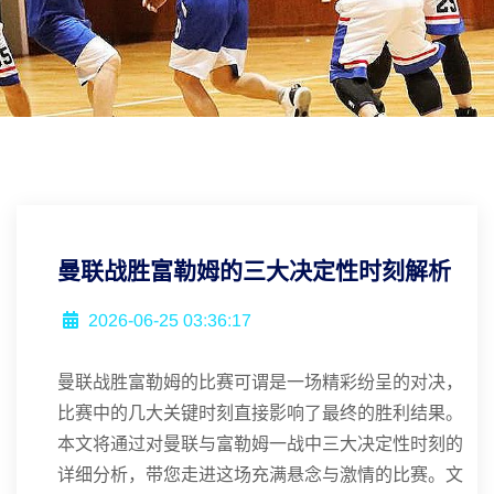
曼联战胜富勒姆的三大决定性时刻解析
2026-06-25 03:36:17
曼联战胜富勒姆的比赛可谓是一场精彩纷呈的对决，
比赛中的几大关键时刻直接影响了最终的胜利结果。
本文将通过对曼联与富勒姆一战中三大决定性时刻的
详细分析，带您走进这场充满悬念与激情的比赛。文