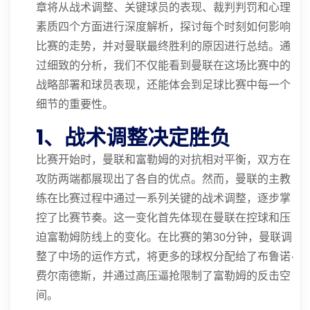
章将从战术调整、关键球员的表现、裁判判罚和心理
素质四个方面进行深度解析，探讨每个时刻如何影响
比赛的走势，并对曼联最终胜利的原因进行总结。通
过细致的分析，我们不仅能看到曼联在这场比赛中的
战略部署和球员表现，还能体会到足球比赛中每一个
细节的重要性。
1、战术调整决定胜负
比赛开始时，曼联和富勒姆的对抗相对平衡，双方在
攻防两端都展现出了各自的优点。然而，曼联的主教
练在比赛过程中通过一系列关键的战术调整，逐步掌
控了比赛节奏。这一变化首先体现在曼联在控球和压
迫富勒姆防线上的变化。在比赛的第30分钟，曼联调
整了中场的运作方式，将更多的球权分配给了布鲁诺·
费尔南德斯，并通过高压逼抢限制了富勒姆的反击空
间。