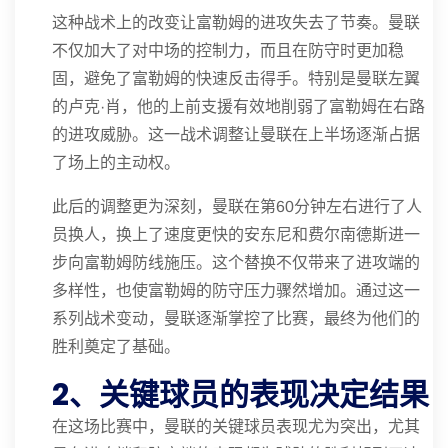
这种战术上的改变让富勒姆的进攻失去了节奏。曼联
不仅加大了对中场的控制力，而且在防守时更加稳
固，避免了富勒姆的快速反击得手。特别是曼联左翼
的卢克·肖，他的上前支援有效地削弱了富勒姆在右路
的进攻威胁。这一战术调整让曼联在上半场逐渐占据
了场上的主动权。
此后的调整更为深刻，曼联在第60分钟左右进行了人
员换人，换上了速度更快的安东尼和费尔南德斯进一
步向富勒姆防线施压。这个替换不仅带来了进攻端的
多样性，也使富勒姆的防守压力骤然增加。通过这一
系列战术变动，曼联逐渐掌控了比赛，最终为他们的
胜利奠定了基础。
2、关键球员的表现决定结果
在这场比赛中，曼联的关键球员表现尤为突出，尤其