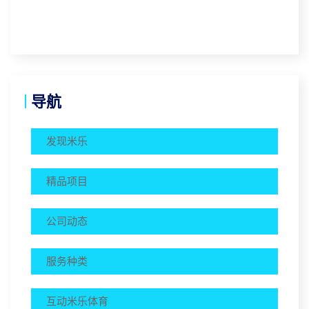
导航
发现米乐
精品项目
公司动态
服务种类
互动米乐体育