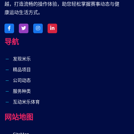
越，打造流畅的操作体验，助您轻松掌握赛事动态与健
康运动生活方式。
导航
发现米乐
精品项目
公司动态
服务种类
互动米乐体育
网站地图