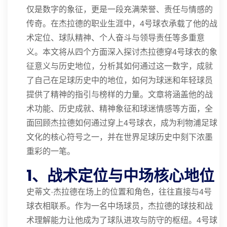
仅是数字的象征，更是一段充满荣誉、责任与情感的
传奇。在杰拉德的职业生涯中，4号球衣承载了他的战
术定位、球队精神、个人奋斗与领导责任等多重意
义。本文将从四个方面深入探讨杰拉德穿4号球衣的象
征意义与历史地位，分析其如何通过这一数字，成就
了自己在足球历史中的地位，如何为球迷和年轻球员
提供了精神的指引与榜样的力量。文章将涵盖他的战
术功能、历史成就、精神象征和球迷情感等方面，全
面回顾杰拉德如何通过穿上4号球衣，成为利物浦足球
文化的核心符号之一，并在世界足球历史中刻下浓墨
重彩的一笔。
1、战术定位与中场核心地位
史蒂文·杰拉德在场上的位置和角色，往往直接与4号
球衣相联系。作为一名中场球员，杰拉德的球技和战
术理解能力让他成为了球队进攻与防守的枢纽。4号球