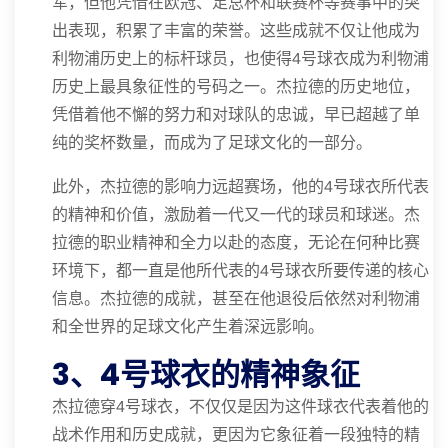
军，但他凭借在欧冠、足总杯和联赛杯等赛事中的突
出表现，积累了丰富的荣誉。这些成就不仅让他成为
利物浦历史上的标杆球员，也使得4号球衣成为利物浦
历史上最具象征性的号码之一。杰拉德的历史地位，
凭借着他不懈的努力和对球队的忠诚，早已超越了单
纯的奖杯数量，而成为了足球文化的一部分。
此外，杰拉德的影响力远超赛场，他的4号球衣所代表
的精神和价值，激励着一代又一代的球员和球迷。杰
拉德的职业精神和全力以赴的态度，无论在何种比赛
环境下，都一直是他所代表的4号球衣所要传递的核心
信息。杰拉德的成就，甚至在他退役后依然对利物浦
和全世界的足球文化产生着深远影响。
3、4号球衣的精神象征
杰拉德穿4号球衣，不仅仅是因为这件球衣代表着他的
战术作用和历史成就，更因为它象征着一段独特的精