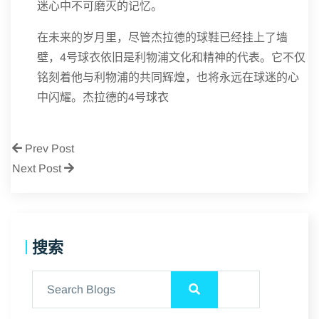
迷心中不可磨灭的记忆。
在未来的岁月里，尽管杰拉德的球鞋已经挂上了墙
壁，4号球衣依旧是利物浦文化和精神的代表。它不仅
铭刻着他与利物浦的共同辉煌，也将永远在球迷的心
中闪耀。杰拉德的4号球衣
Prev Post
Next Post
搜索