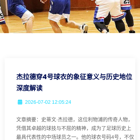
杰拉德穿4号球衣的象征意义与历史地位
深度解读
2026-07-02 12:05:24
文章摘要：史蒂文·杰拉德，这位利物浦的传奇人物，
凭借其卓越的球技与不屈的精神，成为了足球历史上
最具代表性的中场球员之一。他的球衣号码4号，不仅