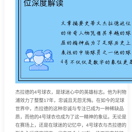
杰拉德的4号球衣，是球迷心中的英雄标志。他为利物
浦效力了整整17年，忠诚且无怨无悔。在如今的足球
世界中，杰拉德的这种忠诚与专注已成为一种稀缺品
质，而他的4号球衣也成为了这一精神的象征。无论是
在赛场上，还是在球迷的记忆中，4号球衣与杰拉德的