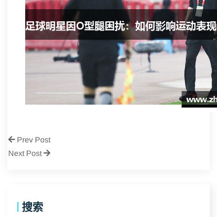
Prev Post
Next Post
搜索