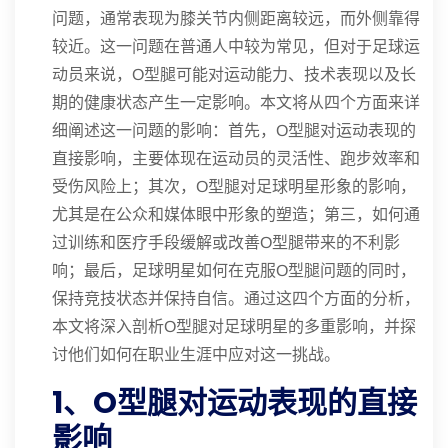
问题，通常表现为膝关节内侧距离较远，而外侧靠得
较近。这一问题在普通人中较为常见，但对于足球运
动员来说，O型腿可能对运动能力、技术表现以及长
期的健康状态产生一定影响。本文将从四个方面来详
细阐述这一问题的影响：首先，O型腿对运动表现的
直接影响，主要体现在运动员的灵活性、跑步效率和
受伤风险上；其次，O型腿对足球明星形象的影响，
尤其是在公众和媒体眼中形象的塑造；第三，如何通
过训练和医疗手段缓解或改善O型腿带来的不利影
响；最后，足球明星如何在克服O型腿问题的同时，
保持竞技状态并保持自信。通过这四个方面的分析，
本文将深入剖析O型腿对足球明星的多重影响，并探
讨他们如何在职业生涯中应对这一挑战。
1、O型腿对运动表现的直接
影响