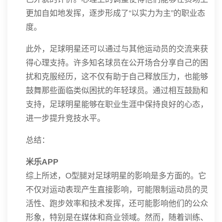
更加自如地发挥，逐步形成了“以实力为主”的职业态
度。
此外，足球明星还可以通过与其他运动员的交流来获
得心理支持。许多知名球员在公开场合分享自己的困
扰和克服经历，这不仅有助于自己释放压力，也能够
鼓舞那些面临类似困扰的年轻球员。通过相互鼓励和
支持，足球明星能够在职业生涯中保持良好的心态，
进一步提升竞技水平。
总结：
米乐APP
综上所述，O型腿对足球明星的影响是多方面的。它
不仅对运动表现产生直接影响，可能限制运动员的灵
活性、跑步效率和技术发挥，还可能影响他们的公众
形象，特别是在媒体和商业领域。然而，随着训练、