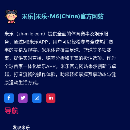
米乐（zh-mile.com）提供全面的体育赛事及娱乐服
务，通过M6米乐APP，用户可以轻松参与全球热门赛
事的竞猜及观赛。米乐体育覆盖足球、篮球等多项赛
事，提供实时直播、赔率分析和丰富的投注选项。作为
全球首家一体化娱乐APP，米乐官方网站秉承创新与卓
越，打造流畅的操作体验，助您轻松掌握赛事动态与健
康运动生活方式。
导航
发现米乐