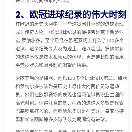
是经过长时间积累的结果。
2、欧冠进球纪录的伟大时刻
在欧冠的历史长河中，一些球员因其卓越的进球表现
成为传奇人物。欧冠进球纪录的保持者是克里斯蒂亚
诺·罗纳尔多，至今已经在欧冠赛场上打入了140多个
进球。这个纪录令人叹为观止，难以超越。罗纳尔多
的进球不仅是技术和天赋的体现，更是他长期的高水
平竞技状态和对胜利的渴望的结果。
紧随其后的是梅西，他以130多个进球位居第二。梅西
和罗纳尔多被认为是历史上最伟大的两位足球运动
员，他们在欧冠赛场的表现也是两位球员职业生涯的
高光时刻。值得注意的是，梅西的进球大多数是代表
巴塞罗那打入的，而罗纳尔多则是在曼联、皇家马德
里和尤文图斯等多支球队效力期间均有进球。