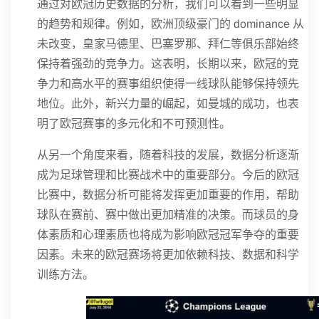
通过对欧冠历史数据的分析，我们可以看到一些明显
的趋势和规律。例如，欧洲顶级豪门的 dominance 从
未改变，皇家马德里、巴塞罗那、拜仁等俱乐部始终
保持着强劲的竞争力。这表明，长期以来，欧冠的竞
争力和高水平的赛事组织使得一线球队能够保持领先
地位。此外，新兴力量的崛起，如曼城的成功，也表
明了欧冠赛事的多元化和不可预测性。
从另一个角度来看，随着科技的发展，数据分析逐渐
成为足球管理和比赛战术中的重要部分。今后的欧冠
比赛中，数据分析可能将发挥更加重要的作用，帮助
球队在赛前、赛中做出更加精准的决策。而球员的身
体素质和心理素质也将成为影响欧冠冠军争夺的重要
因素。未来的欧冠赛场将更加依赖科技、数据和科学
训练方法。