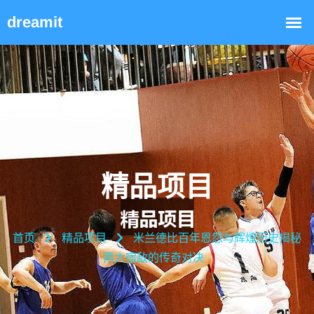
精品项目
首页
精品项目
米兰德比百年恩怨与辉煌历史揭秘
两大宿敌的传奇对决