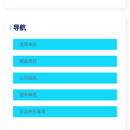
导航
发现米乐
精品项目
公司动态
服务种类
互动米乐体育