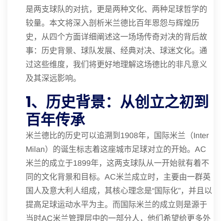
是两支球队的对抗，更是两种文化、两种足球哲学的
较量。本文将深入剖析米兰德比百年恩怨与辉煌历
史，从四个方面详细阐述这一场场传奇对决的背后故
事：历史背景、球队发展、经典对决、球迷文化。通
过这些维度，我们将更好地理解这场德比的非凡意义
及其深远影响。
1、历史背景：从创立之初到
百年传承
米兰德比的历史可以追溯到1908年，国际米兰（Inter
Milan）的诞生标志着这座城市足球对立的开始。AC
米兰的成立于1899年，这两支球队从一开始就有着不
同的文化背景和目标。AC米兰成立时，主要由一群英
国人及意大利人组成，其核心理念是“国际化”，并且以
提高足球运动水平为主。而国际米兰的成立则是源于
当时AC米兰管理层中的一部分人，他们希望给更多外