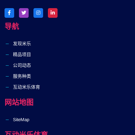
导航
发现米乐
精品项目
公司动态
服务种类
互动米乐体育
网站地图
SiteMap
互动米乐体育