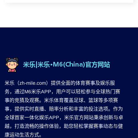
米乐（zh-mile.com）提供全面的体育赛事及娱乐服
务，通过M6米乐APP，用户可以轻松参与全球热门赛
事的竞猜及观赛。米乐体育覆盖足球、篮球等多项赛
事，提供实时直播、赔率分析和丰富的投注选项。作为
全球首家一体化娱乐APP，米乐官方网站秉承创新与卓
越，打造流畅的操作体验，助您轻松掌握赛事动态与健
康运动生活方式。