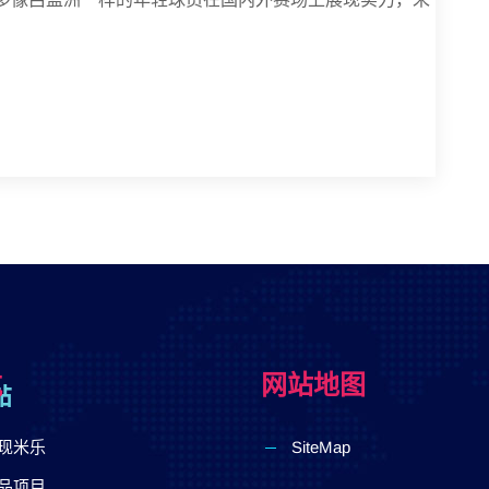
航
网站地图
现米乐
SiteMap
品项目