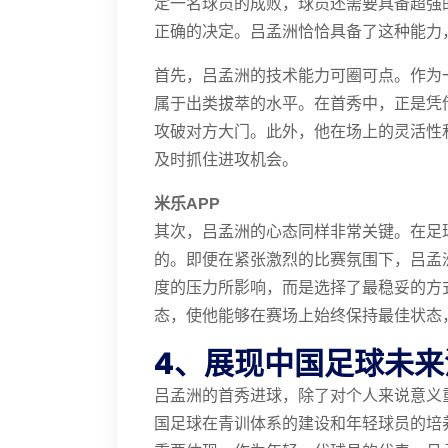
定一名球员的成败，球员还需要具备超强
正确的决定。吕孟洲恰恰具备了这种能力
首先，吕孟洲的技术能力可圈可点。作为
属于出类拔萃的水平。在首秀中，正是凭
攻破对方大门。此外，他在场上的灵活性
及时抓住进攻机会。
米乐APP
其次，吕孟洲的心态同样非常关键。在足
的。即便在紧张激烈的比赛氛围下，吕孟
度的压力所影响，而是选择了最稳妥的方
态，使他能够在赛场上始终保持最佳状态
4、展现中国足球未来
吕孟洲的首秀进球，除了对个人来说意义
国足球在青训体系的建设和年轻球员的培