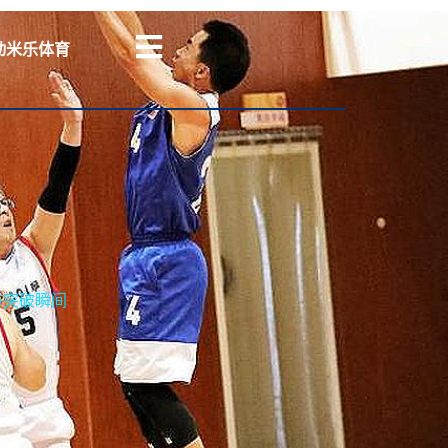
动米乐体育
与突破瞬间