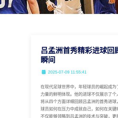
吕孟洲首秀精彩进球回
瞬间
2025-07-09 11:55:41
在现代足球世界中，年轻球员的崛起成为
力量的鲜明体现。他的进球不仅展示了个
将从四个方面详细回顾吕孟洲的首秀进球
球员如何在压力中成就自己，如何在关键
不仅能够领略到吕孟洲的技术与突破，更