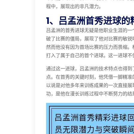
程中，展现出的非凡潜力。
1、吕孟洲首秀进球的
吕孟洲的首秀进球无疑是他职业生涯的一
破了比赛的僵局，展现了他对比赛的敏锐
然而他没有因为首场比赛的压力而畏缩。
打入了属于自己的首个进球。这一进球不
通过这一进球，吕孟洲的技术特点也得到
点。在首秀的关键时刻，他凭借一脚精准
以说是对他多年来训练成果的一次直接展
功，是他在漫长训练过程中不断努力的结