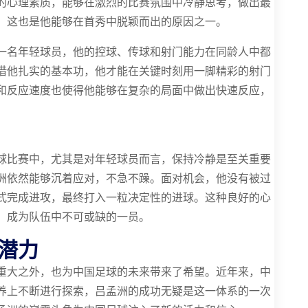
的心理素质，能够在激烈的比赛氛围中冷静思考，做出最
，这也是他能够在首秀中脱颖而出的原因之一。
一名年轻球员，他的控球、传球和射门能力在同龄人中都
借他扎实的基本功，他才能在关键时刻用一脚精彩的射门
和反应速度也使得他能够在复杂的局面中做出快速反应，
球比赛中，尤其是对年轻球员而言，保持冷静是至关重要
洲依然能够沉着应对，不急不躁。面对机会，他没有被过
式完成进攻，最终打入一粒决定性的进球。这种良好的心
，成为队伍中不可或缺的一员。
潜力
重大之外，也为中国足球的未来带来了希望。近年来，中
养上不断进行探索，吕孟洲的成功无疑是这一体系的一次