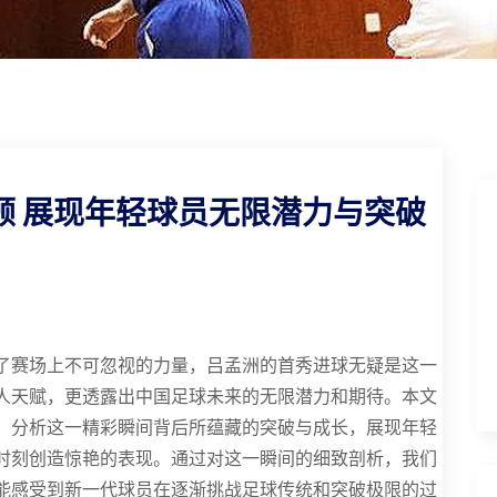
顾 展现年轻球员无限潜力与突破
了赛场上不可忽视的力量，吕孟洲的首秀进球无疑是这一
人天赋，更透露出中国足球未来的无限潜力和期待。本文
，分析这一精彩瞬间背后所蕴藏的突破与成长，展现年轻
时刻创造惊艳的表现。通过对这一瞬间的细致剖析，我们
能感受到新一代球员在逐渐挑战足球传统和突破极限的过