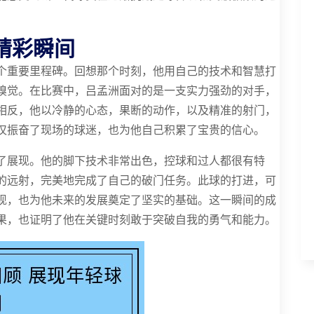
精彩瞬间
个重要里程碑。回想那个时刻，他用自己的技术和智慧打
嗅觉。在比赛中，吕孟洲面对的是一支实力强劲的对手，
相反，他以冷静的心态，果断的动作，以及精准的射门，
仅振奋了现场的球迷，也为他自己积累了宝贵的信心。
了展现。他的脚下技术非常出色，控球和过人都很有特
的远射，完美地完成了自己的破门任务。此球的打进，可
现，也为他未来的发展奠定了坚实的基础。这一瞬间的成
果，也证明了他在关键时刻敢于突破自我的勇气和能力。