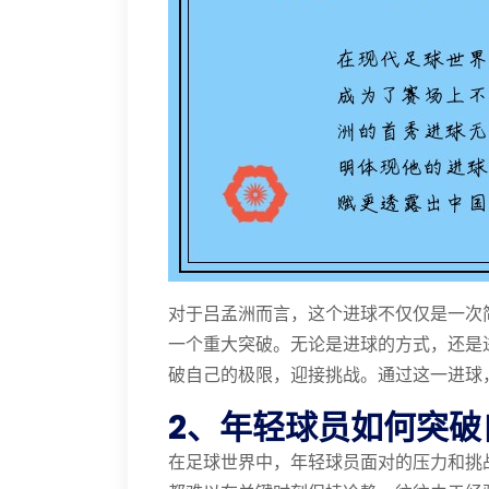
对于吕孟洲而言，这个进球不仅仅是一次
一个重大突破。无论是进球的方式，还是
破自己的极限，迎接挑战。通过这一进球
2、年轻球员如何突破
在足球世界中，年轻球员面对的压力和挑