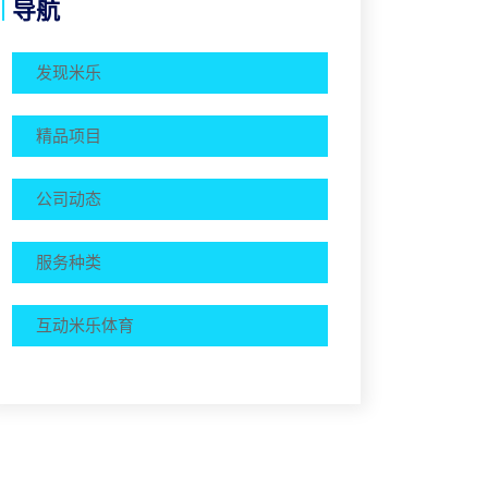
导航
发现米乐
精品项目
公司动态
服务种类
互动米乐体育