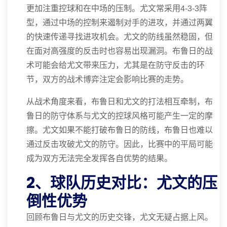
更加注重控球和在中场的压制。尤文常采用4-3-3阵
型，通过中场的控制来遏制对手的进攻，并通过两翼
的快速传递寻找进攻机会。尤文的防线虽然稳固，但
在面对高强度的反击时也容易出现漏洞。布鲁日的战
术可能会给尤文带来压力，尤其是在防守反击的环
节，双方的战术博弈注定会影响比赛的走势。
从战术角度来看，布鲁日和尤文的打法相互牵制，布
鲁日的防守体系与尤文的控球风格可能产生一定的摩
擦。尤文如果不能打破布鲁日的防线，布鲁日也难以
通过反击攻破尤文的防守。因此，比赛中的平局可能
成为双方无法完全发挥各自优势的结果。
2、球队历史对比：尤文的压
倒性优势
回顾布鲁日与尤文的历史交锋，尤文无疑占据上风。