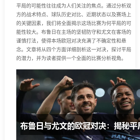
平局的可能性往往成为人们关注的焦点。通过分析双
方的战术特点、球队历史对比、近期状态以及赛场上
的关键因素，我们将全面揭示这场比赛为何平局的可
能性较大。布鲁日在主场的坚韧防守和尤文在客场的
谨慎打法，使得本场欧冠对决充满了不确定性和悬
念。文章将从四个方面详细剖析这一对决，探讨平局
的潜力，并为读者提供一个全面的比赛分析视角。