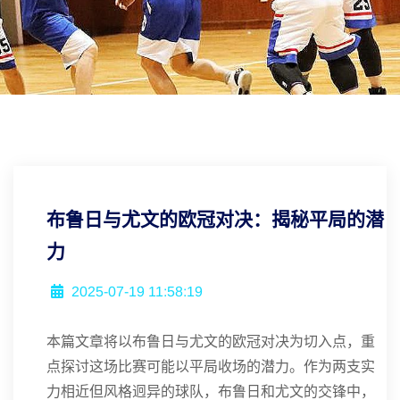
布鲁日与尤文的欧冠对决：揭秘平局的潜
力
2025-07-19 11:58:19
本篇文章将以布鲁日与尤文的欧冠对决为切入点，重
点探讨这场比赛可能以平局收场的潜力。作为两支实
力相近但风格迥异的球队，布鲁日和尤文的交锋中，