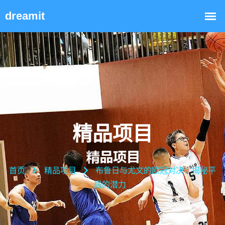
精品项目
首页
精品项目
布鲁日与尤文的欧冠对决：揭秘平
局的潜力