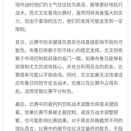
场作战时他们的士气往往较为高涨，能够更好地执行
战术。而尤文在客场比赛时，虽然同样具备强大的实
力，但由于客场的压力，他们的发挥可能会受到一定
限制。
其次，比赛中的关键球员表现也将直接影响平局的可
能性。布鲁日依赖于防守核心的稳定发挥，尤文则依
赖于中场控制和前锋的临门一脚。如果布鲁日能够有
效限制尤文的进攻核心，并充分利用反击的机会，比
赛很有可能以平局收场。同时，尤文如果无法快速适
应布鲁日的防守反击战术，也难以在比赛中占得先
机，进而导致比赛平分秋色。
最后，比赛中的裁判判罚和战术调整也将是关键因
素。如果比赛节奏被主裁控制，或双方战术调整频
繁，也可能影响比赛结果。对于两支风格截然不同的
球队而言，比赛中的细节往往决定最终的胜负，平局