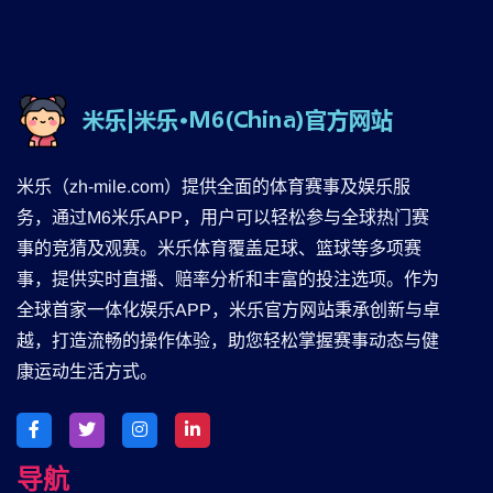
米乐（zh-mile.com）提供全面的体育赛事及娱乐服
务，通过M6米乐APP，用户可以轻松参与全球热门赛
事的竞猜及观赛。米乐体育覆盖足球、篮球等多项赛
事，提供实时直播、赔率分析和丰富的投注选项。作为
全球首家一体化娱乐APP，米乐官方网站秉承创新与卓
越，打造流畅的操作体验，助您轻松掌握赛事动态与健
康运动生活方式。
导航