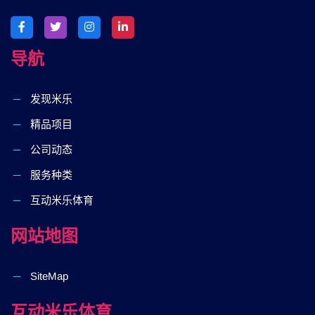
导航
发现米乐
精品项目
公司动态
服务种类
互动米乐体育
网站地图
SiteMap
互动米乐体育