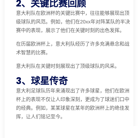
2、关键比赛回顾
意大利队在欧洲杯的关键比赛中，往往能够展现出顶
级球队的风范。例如，他们在20xx年对阵某队的半决
赛中的表现，展示了他们在关键时刻的出色发挥。
在历届欧洲杯上，意大利队经历了许多充满悬念和战
术智慧的比赛。
意大利队在关键时刻展现出了顶级球队的风采。
3、球星传奇
意大利足球队历年来涌现出了许多球星，他们在欧洲
杯上的表现不仅让人印象深刻，更成为了球迷们口中
的经典。例如，某某球星在某年的欧洲杯上的绝佳发
挥，让人们铭记至今。