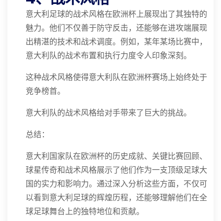
意大利足球的战术风格在欧洲杯上展现出了其独特的
魅力。他们不仅善于防守反击，还能够在进攻端展现
出精湛的技术和战术调度。例如，某年某场比赛中，
意大利队的战术布置和执行力度令人印象深刻。
这种战术风格使得意大利队在欧洲杯赛场上始终处于
竞争榜首。
意大利队的战术风格给对手带来了巨大的挑战。
总结：
意大利国家队在欧洲杯的历史成就、关键比赛回顾、
球星传奇和战术风格展示了他们作为一支顶级足球大
国的实力和影响力。通过深入分析这些方面，不仅可
以看到意大利足球的辉煌历程，还能够理解他们在全
球足球舞台上的独特地位和贡献。