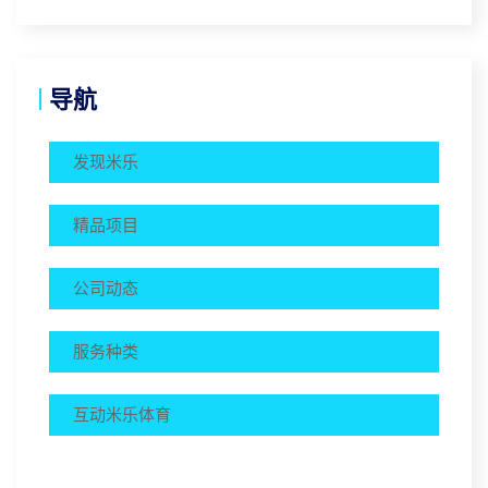
导航
发现米乐
精品项目
公司动态
服务种类
互动米乐体育