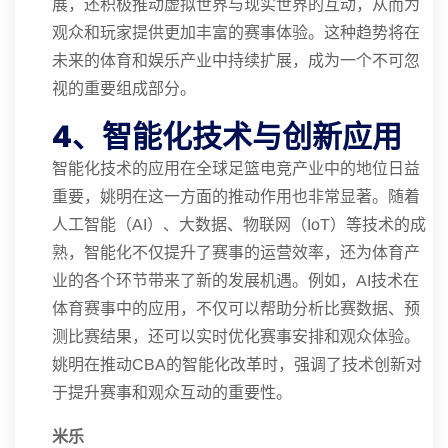
展，还积极推动虚拟世界与现实世界的互动，从而为
观众和玩家提供更加丰富的赛事体验。这种趋势将在
未来的体育和娱乐产业中持续扩展，成为一个不可忽
视的重要组成部分。
4、智能化技术与创新应用
智能化技术的应用在全球足篮电竞产业中的地位日益
重要，姚明在这一方面的推动作用也非常显著。随着
人工智能（AI）、大数据、物联网（IoT）等技术的成
熟，智能化不仅提升了赛事的运营效率，还为体育产
业的各个环节带来了新的发展机遇。例如，AI技术在
体育赛事中的应用，不仅可以帮助分析比赛数据、预
测比赛结果，还可以实时优化赛事安排和观众体验。
姚明在推动CBA的智能化改革时，强调了技术创新对
于提升赛事和观众互动的重要性。
米乐