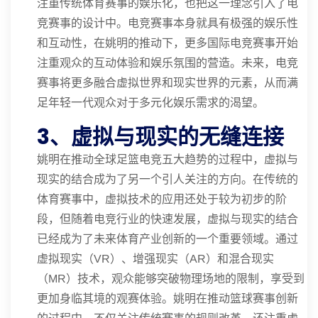
注重传统体育赛事的娱乐化，也把这一理念引入了电
竞赛事的设计中。电竞赛事本身就具有极强的娱乐性
和互动性，在姚明的推动下，更多国际电竞赛事开始
注重观众的互动体验和娱乐氛围的营造。未来，电竞
赛事将更多融合虚拟世界和现实世界的元素，从而满
足年轻一代观众对于多元化娱乐需求的渴望。
3、虚拟与现实的无缝连接
姚明在推动全球足篮电竞五大趋势的过程中，虚拟与
现实的结合成为了另一个引人关注的方向。在传统的
体育赛事中，虚拟技术的应用还处于较为初步的阶
段，但随着电竞行业的快速发展，虚拟与现实的结合
已经成为了未来体育产业创新的一个重要领域。通过
虚拟现实（VR）、增强现实（AR）和混合现实
（MR）技术，观众能够突破物理场地的限制，享受到
更加身临其境的观赛体验。姚明在推动篮球赛事创新