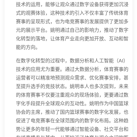
技术的运用，能够让观众通过数字设备获得更加沉浸
式的观赛体验，这种技术的引入不仅丰富了传统体育
赛事的呈现形式，也为电竞赛事的发展提供了更加多
元的展示平台。姚明通过自己的影响力，推动了数字
化转型的落地，让体育产业走向更加开放、互动和智
能的方向。
在数字化转型的过程中，数据分析和人工智能（AI）
技术的应用尤为重要。通过大数据分析，体育赛事的
运营者可以精准地预测观众需求、优化赛事安排，甚
至提升选手的竞技状态。姚明本人也多次提到，未来
的体育赛事不仅要注重观众的现场体验，更要通过数
字化手段提升全球观众的互动性。姚明作为中国篮球
协会的主席，推动了国内篮球赛事的数字化发展，也
促进了电竞赛事在全球范围内的数字化布局。这种趋
势让更多的年轻一代能够通过智能设备、社交平台和