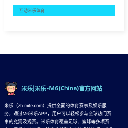
互动米乐体育
米乐（zh-mile.com）提供全面的体育赛事及娱乐服
务，通过M6米乐APP，用户可以轻松参与全球热门赛
事的竞猜及观赛。米乐体育覆盖足球、篮球等多项赛