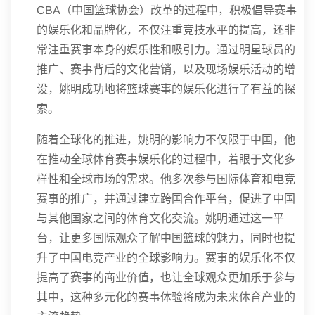
CBA（中国篮球协会）改革的过程中，积极倡导赛事
的娱乐化和品牌化，不仅注重竞技水平的提高，还非
常注重赛事本身的娱乐性和吸引力。通过明星球员的
推广、赛事背后的文化营销，以及现场娱乐活动的增
设，姚明成功地将篮球赛事的娱乐化进行了有益的探
索。
随着全球化的推进，姚明的影响力不仅限于中国，他
在推动全球体育赛事娱乐化的过程中，着眼于文化多
样性和全球市场的需求。他多次参与国际体育和电竞
赛事的推广，并通过建立跨国合作平台，促进了中国
与其他国家之间的体育文化交流。姚明通过这一平
台，让更多国际观众了解中国篮球的魅力，同时也提
升了中国电竞产业的全球影响力。赛事的娱乐化不仅
提高了赛事的商业价值，也让全球观众更加乐于参与
其中，这种多元化的赛事体验将成为未来体育产业的