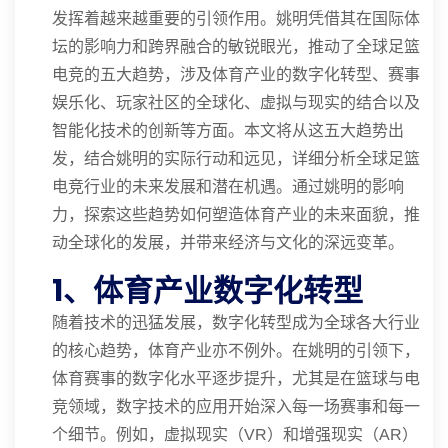
发挥着越来越重要的引领作用。姚明凭借其在国际体
坛的影响力和跨界融合的敏锐眼光，推动了全球足篮
电竞的五大趋势，涉及体育产业的数字化转型、赛事
娱乐化、玩家社区的全球化、虚拟与现实的结合以及
智能化技术的创新等方面。本文将从这五大趋势出
发，结合姚明的实际行动和远见，详细分析全球足篮
电竞行业的未来发展和潜在机遇。通过姚明的影响
力，探索这些趋势如何塑造体育产业的未来面貌，推
动全球化的发展，并带来经济与文化的深远变革。
1、体育产业数字化转型
随着技术的迅猛发展，数字化转型成为全球各大行业
的核心趋势，体育产业亦不例外。在姚明的引领下，
体育赛事的数字化水平逐步提升，尤其是在篮球与电
竞领域，数字技术的应用开始深入每一场赛事和每一
个细节。例如，虚拟现实（VR）和增强现实（AR）