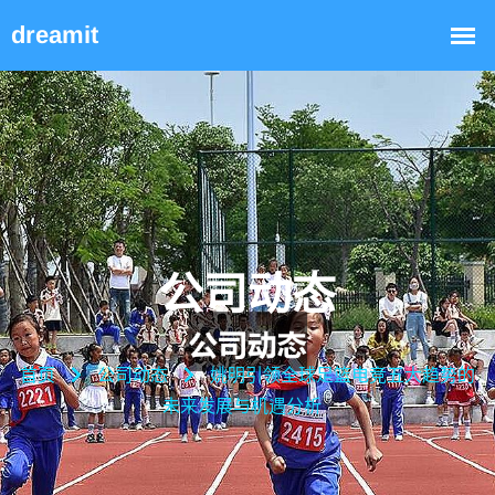
公司动态
首页
公司动态
姚明引领全球足篮电竞五大趋势的
未来发展与机遇分析