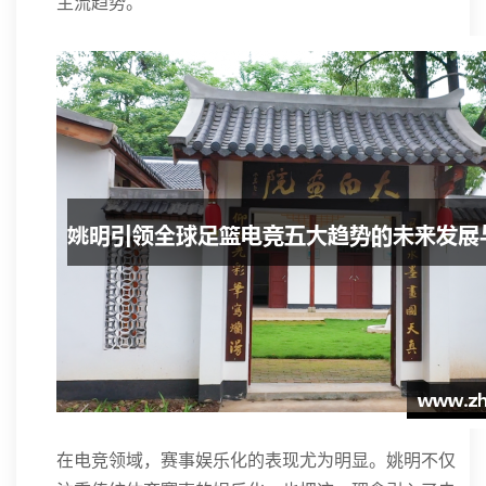
主流趋势。
在电竞领域，赛事娱乐化的表现尤为明显。姚明不仅