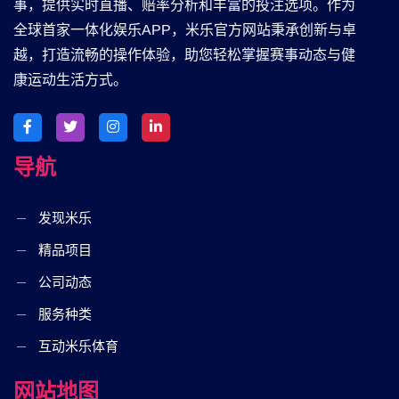
事，提供实时直播、赔率分析和丰富的投注选项。作为
全球首家一体化娱乐APP，米乐官方网站秉承创新与卓
越，打造流畅的操作体验，助您轻松掌握赛事动态与健
康运动生活方式。
导航
发现米乐
精品项目
公司动态
服务种类
互动米乐体育
网站地图