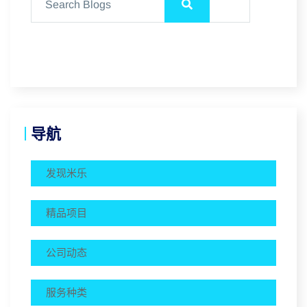
导航
发现米乐
精品项目
公司动态
服务种类