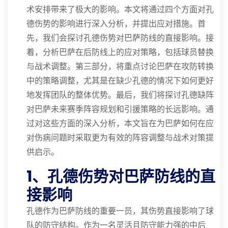
术安排带来了极大的影响。本文将通过四个方面对孔
德伤势的影响进行深入分析，并提出应对措施。首
先，我们会探讨孔德伤势对巴萨防线的直接影响。接
着，分析巴萨在后防线上的应对策略，包括球员替换
与战术调整。第三部分，将重点讨论巴萨在攻防转换
中的策略调整，尤其是在缺少孔德的情况下如何更好
地发挥团队的整体优势。最后，我们将探讨孔德缺阵
对巴萨未来赛季阵容规划和引援策略的长远影响。通
过对这些方面的深入分析，本文旨在为巴萨如何在应
对伤病问题时采取更为有效的阵容调整与战术对策提
供启示。
1、孔德伤势对巴萨防线的直
接影响
孔德作为巴萨防线的重要一员，其伤势直接影响了球
队的防守结构。作为一名灵活且防守能力强的中后