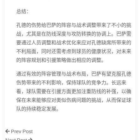
总结：
孔德的伤势给巴萨的阵容与战术调整带来了不小的挑
战，尤其是在防线深度与攻防转换的协调上。巴萨需
要通过人员调整和战术优化来应对孔德缺席所带来的
不利局面，同时还需考虑到球员的健康状况，对未来
的阵容规划和引援策略做出相应的调整。
通过有效的阵容管理与战术布局，巴萨有望克服孔德
伤势带来的不利影响，保持球队的竞争力。长远来
看，球队需要在引援方面更加注重防线的补强，以确
保在未来能够应对类似伤病问题的挑战，从而保证球
队的持续稳定发展。
Prev Post