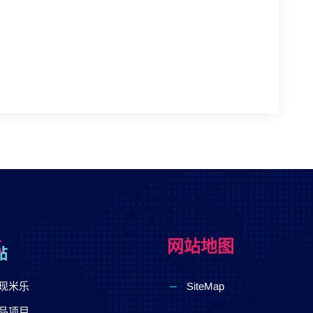
航
网站地图
现米乐
SiteMap
品项目