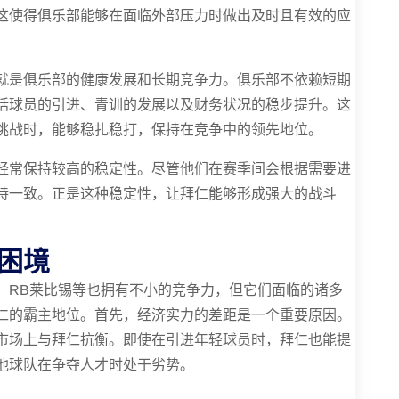
这使得俱乐部能够在面临外部压力时做出及时且有效的应
就是俱乐部的健康发展和长期竞争力。俱乐部不依赖短期
括球员的引进、青训的发展以及财务状况的稳步提升。这
挑战时，能够稳扎稳打，保持在竞争中的领先地位。
经常保持较高的稳定性。尽管他们在赛季间会根据需要进
持一致。正是这种稳定性，让拜仁能够形成强大的战斗
困境
、RB莱比锡等也拥有不小的竞争力，但它们面临的诸多
仁的霸主地位。首先，经济实力的差距是一个重要原因。
市场上与拜仁抗衡。即使在引进年轻球员时，拜仁也能提
他球队在争夺人才时处于劣势。