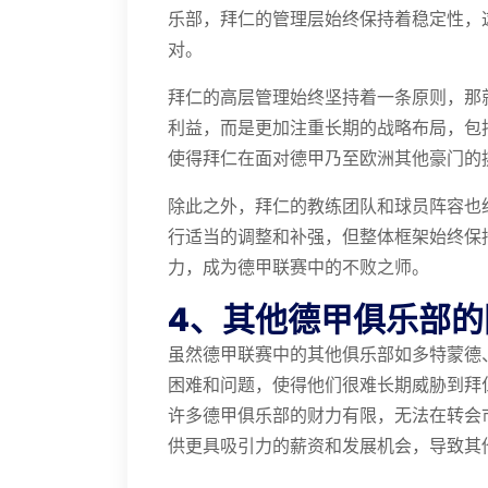
乐部，拜仁的管理层始终保持着稳定性，
对。
拜仁的高层管理始终坚持着一条原则，那
利益，而是更加注重长期的战略布局，包
使得拜仁在面对德甲乃至欧洲其他豪门的
除此之外，拜仁的教练团队和球员阵容也
行适当的调整和补强，但整体框架始终保
力，成为德甲联赛中的不败之师。
4、其他德甲俱乐部的
虽然德甲联赛中的其他俱乐部如多特蒙德
困难和问题，使得他们很难长期威胁到拜
许多德甲俱乐部的财力有限，无法在转会
供更具吸引力的薪资和发展机会，导致其