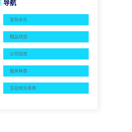
导航
发现米乐
精品项目
公司动态
服务种类
互动米乐体育