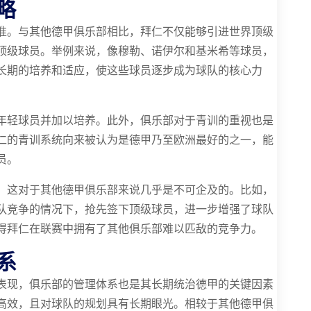
略
准。与其他德甲俱乐部相比，拜仁不仅能够引进世界顶级
顶级球员。举例来说，像穆勒、诺伊尔和基米希等球员，
长期的培养和适应，使这些球员逐步成为球队的核心力
年轻球员并加以培养。此外，俱乐部对于青训的重视也是
仁的青训系统向来被认为是德甲乃至欧洲最好的之一，能
员。
，这对于其他德甲俱乐部来说几乎是不可企及的。比如，
队竞争的情况下，抢先签下顶级球员，进一步增强了球队
得拜仁在联赛中拥有了其他俱乐部难以匹敌的竞争力。
系
表现，俱乐部的管理体系也是其长期统治德甲的关键因素
高效，且对球队的规划具有长期眼光。相较于其他德甲俱