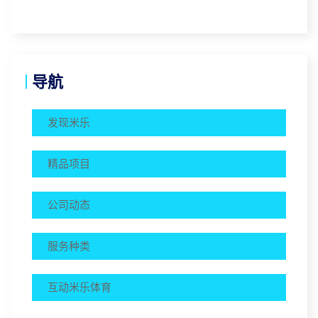
导航
发现米乐
精品项目
公司动态
服务种类
互动米乐体育