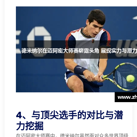
4、与顶尖选手的对比与潜
力挖掘
在迈阿密大师赛中，德米纳尔虽然面对众多世界顶级