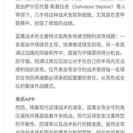
是由萨尔瓦托雷·斯基拉奇（Salvatore Skjolari）等人
带领下，几乎将这种战术发挥到极致，尤其是在意甲
联赛中，创造了辉煌的战绩。
蓝鹰战术的主要特点是两条快速流畅的进攻线路：一
条是由中场球员主导，快速推进球至前场，另一条是
通过边路的突破和传中，直接为中锋提供得分机会。
防守端，则通过高位压迫让对手在自己的半场内无法
顺利组织进攻。拉齐奥全攻全守的战术使得每一名球
员在攻防两端都必须承担起重要的责任，从而形成全
队的集体作战模式。
米乐APP
然而，随着现代足球战术的演变，蓝鹰全攻全守的高
压逼抢风格面临着许多挑战。现代足球愈发注重阵型
的平衡性、控球率以及战术执行的精准度。虽然全攻
全守战术具有明显的爆发力和观赏性，但它也容易因