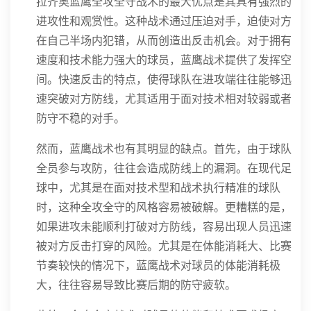
拉齐奥蓝鹰全攻全守战术的最大优点是其具有强烈的
进攻性和观赏性。这种战术通过压迫对手，迫使对方
在自己半场内犯错，从而创造出反击机会。对于拥有
速度和技术能力强大的球员，蓝鹰战术提供了发挥空
间。快速反击的特点，使得球队在进攻端往往能够迅
速突破对方防线，尤其适用于面对技术相对较弱或者
防守不稳的对手。
然而，蓝鹰战术也有其明显的缺点。首先，由于球队
全员参与攻防，往往会造成防线上的漏洞。在现代足
球中，尤其是在面对技术型和战术执行精准的球队
时，这种全攻全守的风格容易被破解。更糟糕的是，
如果进攻未能顺利打破对方防线，容易出现人员迅速
被对方反击打穿的风险。尤其是在体能消耗大、比赛
节奏较快的情况下，蓝鹰战术对球员的体能消耗极
大，往往容易导致比赛后期的防守疲软。