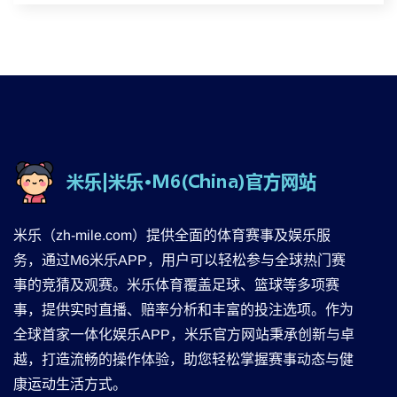
米乐（zh-mile.com）提供全面的体育赛事及娱乐服
务，通过M6米乐APP，用户可以轻松参与全球热门赛
事的竞猜及观赛。米乐体育覆盖足球、篮球等多项赛
事，提供实时直播、赔率分析和丰富的投注选项。作为
全球首家一体化娱乐APP，米乐官方网站秉承创新与卓
越，打造流畅的操作体验，助您轻松掌握赛事动态与健
康运动生活方式。