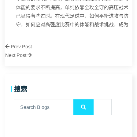
体能的要求不断提高，单纯依靠全攻全守的高压战术
已显得有些过时。在现代足球中，如何平衡进攻与防
守，如何应对高强度比赛中的体能和战术挑战，成为
Prev Post
Next Post
搜索