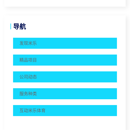
导航
发现米乐
精品项目
公司动态
服务种类
互动米乐体育