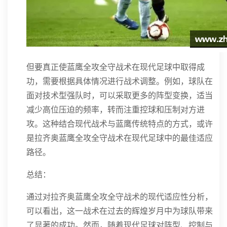
但要真正使蓝鹰全攻全守战术在现代足球中取得成
功，需要根据具体情况进行战术调整。例如，球队在
面对技术型强队时，可以采取更多的阵型变换，适当
减少高位压迫的频率，转而注重控球和压制对方进
攻。这种结合现代战术与蓝鹰传统特点的方式，或许
是拉齐奥蓝鹰全攻全守战术在现代足球中的最佳适应
路径。
总结：
通过对拉齐奥蓝鹰全攻全守战术的现代适应性分析，
可以看出，这一战术在过去的辉煌岁月中为球队带来
了显著的成功。然而，随着现代足球对阵型、控制与