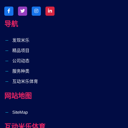
导航
发现米乐
精品项目
公司动态
服务种类
互动米乐体育
网站地图
SiteMap
互动米乐体育